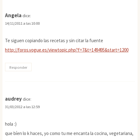
Angela
dice:
14/11/2011 a las 10:00
Te siguen copiando las recetas y sin citar la fuente
http://foros.vogue.es/viewtopic.php?f=7&t=149495&start=1200
Responder
audrey
dice:
31/03/2012 a las 12:59
hola :)
que bíen lo k haces, yo como tu me encanta la cocina, vegetariana,