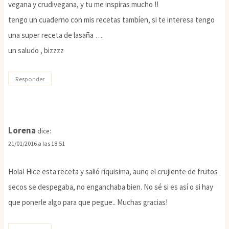
vegana y crudivegana, y tu me inspiras mucho !!
tengo un cuaderno con mis recetas tambíen, si te interesa tengo
una super receta de lasaña ….
un saludo , bizzzz
Responder
Lorena
dice:
21/01/2016 a las 18:51
Hola! Hice esta receta y salió riquisima, aunq el crujiente de frutos
secos se despegaba, no enganchaba bien. No sé si es así o si hay
que ponerle algo para que pegue.. Muchas gracias!