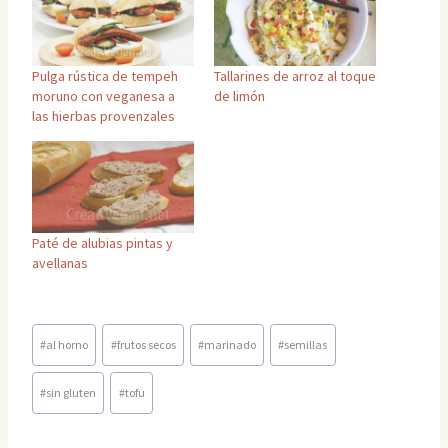
Pulga rústica de tempeh
Tallarines de arroz al toque
moruno con veganesa a
de limón
las hierbas provenzales
Paté de alubias pintas y
avellanas
Etiquetas
#
al horno
#
frutos secos
#
marinado
#
semillas
de
la
#
sin gluten
#
tofu
entrada: