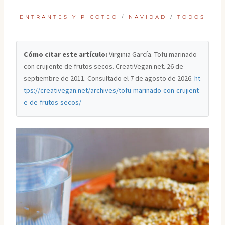
ENTRANTES Y PICOTEO
/
NAVIDAD
/
TODOS
Cómo citar este artículo:
Virginia García. Tofu marinado
con crujiente de frutos secos. CreatiVegan.net. 26 de
septiembre de 2011. Consultado el
7 de agosto de 2026
.
ht
tps://creativegan.net/archives/tofu-marinado-con-crujient
e-de-frutos-secos/