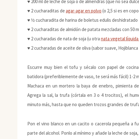
♥ 200 ml de leche de soja o de almendras (que no sea dulc
♥ 2 cucharaditas de
agar-agar en polvo
(o 2,5 si es en copo
♥ ½ cucharadita de harina de boletus edulis deshidratado
♥ 2 cucharaditas de almidón de patata mezcladas con 50 m
♥ 2 cucharadas de nata de soja (u otra
nata vegetal líquida
♥ 2 cucharadas de aceite de oliva (sabor suave, Hojiblanca 
Escurre muy bien el tofu y sécalo con papel de cocina
batidora (preferiblemente de vaso, te será más fácil) 1-2
Machaca en un mortero la baya de enebro, pimienta de J
Agrega la sal, la trufa (córtala en 3 o 4 trocitos), el h
minuto más, hasta que no queden trozos grandes de trufa
Pon el vino blanco en un cacito o cacerola pequeña a f
parte del alcohol. Ponlo al mínimo y añade la leche de soj