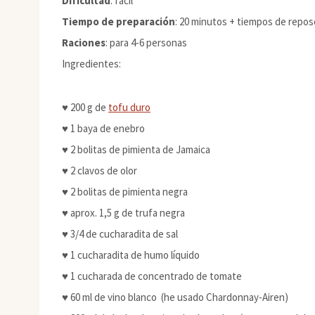
Dificultad
: fácil
Tiempo de preparación
: 20 minutos + tiempos de repos
Raciones
: para 4-6 personas
Ingredientes:
♥ 200 g de
tofu duro
♥ 1 baya de enebro
♥ 2 bolitas de pimienta de Jamaica
♥ 2 clavos de olor
♥ 2 bolitas de pimienta negra
♥ aprox. 1,5 g de trufa negra
♥ 3/4 de cucharadita de sal
♥ 1 cucharadita de humo líquido
♥ 1 cucharada de concentrado de tomate
♥ 60 ml de vino blanco (he usado Chardonnay-Airen)