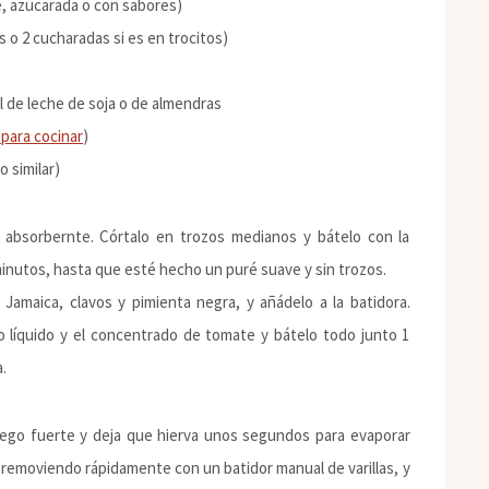
e, azucarada o con sabores)
s o 2 cucharadas si es en trocitos)
l de leche de soja o de almendras
 para cocinar
)
o similar)
 absorbernte. Córtalo en trozos medianos y bátelo con la
 minutos, hasta que esté hecho un puré suave y sin trozos.
amaica, clavos y pimienta negra, y añádelo a la batidora.
umo líquido y el concentrado de tomate y bátelo todo junto 1
.
uego fuerte y deja que hierva unos segundos para evaporar
a, removiendo rápidamente con un batidor manual de varillas, y