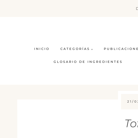
Saltar
al
contenido
INICIO
CATEGORÍAS
PUBLICACION
GLOSARIO DE INGREDIENTES
21/0
To