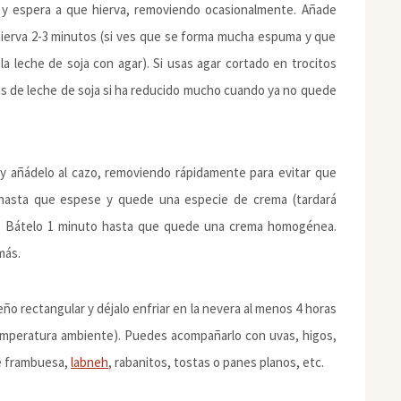
o y espera a que hierva, removiendo ocasionalmente. Añade
 hierva 2-3 minutos (si ves que se forma mucha espuma y que
e la leche de soja con agar). Si usas agar cortado en trocitos
s de leche de soja si ha reducido mucho cuando ya no quede
) y añádelo al cazo, removiendo rápidamente para evitar que
hasta que espese y quede una especie de crema (tardará
ora. Bátelo 1 minuto hasta que quede una crema homogénea.
más.
ño rectangular y déjalo enfriar en la nevera al menos 4 horas
temperatura ambiente). Puedes acompañarlo con uvas, higos,
de frambuesa,
labneh
, rabanitos, tostas o panes planos, etc.