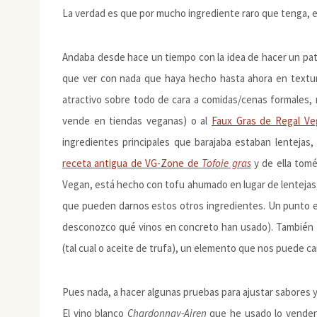
La verdad es que por mucho ingrediente raro que tenga, es m
Andaba desde hace un tiempo con la idea de hacer un pat
que ver con nada que haya hecho hasta ahora en textu
atractivo sobre todo de cara a comidas/cenas formales, 
vende en tiendas veganas) o al
Faux Gras de Regal Ve
ingredientes principales que barajaba estaban lentejas
receta antigua de VG-Zone de
Tofoie gras
y de ella tomé
Vegan, está hecho con tofu ahumado en lugar de lentejas,
que pueden darnos estos otros ingredientes. Un punto e
desconozco qué vinos en concreto han usado). También t
(tal cual o aceite de trufa), un elemento que nos puede c
Pues nada, a hacer algunas pruebas para ajustar sabores y 
El vino blanco
Chardonnay-Airen
que he usado lo venden