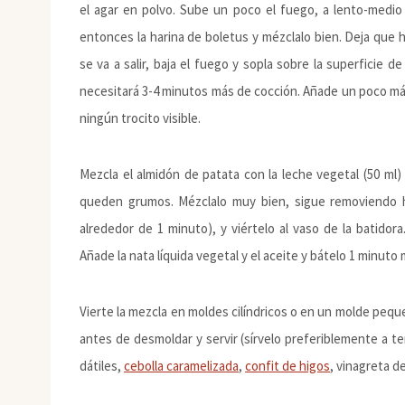
el agar en polvo. Sube un poco el fuego, a lento-medi
entonces la harina de boletus y mézclalo bien. Deja que
se va a salir, baja el fuego y sopla sobre la superficie d
necesitará 3-4 minutos más de cocción. Añade un poco má
ningún trocito visible.
Mezcla el almidón de patata con la leche vegetal (50 ml
queden grumos. Mézclalo muy bien, sigue removiendo 
alrededor de 1 minuto), y viértelo al vaso de la batid
Añade la nata líquida vegetal y el aceite y bátelo 1 minuto 
Vierte la mezcla en moldes cilíndricos o en un molde peque
antes de desmoldar y servir (sírvelo preferiblemente a 
dátiles,
cebolla caramelizada
,
confit de higos
, vinagreta 