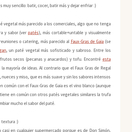
uy sencillo: batir, cocer, batir más y dejar enfriar :)
é vegetal más parecido a los comerciales, algo que no tenga
ra y sabor (ver
patés
), más cortable+untable y visualmente
reuniones o catering, más parecido al
Faux-Gras de Gaia
(se
gan
, un paté vegetal más sofisticado y sabroso. Entre los
, frutos secos (pecanas y anacardos) y tofu. Encontré
esta
 la mayoría de ideas. Al contrario que el Faux Gras de Regal
 nueces y miso, que es más suave y sin los sabores intensos
n común con el Faux-Gras de Gaia es el vino blanco (aunque
iene en común con otros patés vegetales similares la trufa
ambiar mucho el sabor del paté.
textura :)
 casi en cualquier supermercado porque es de Don Simón,