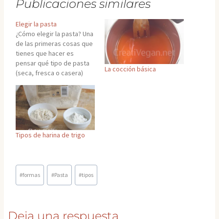
Publicaciones similares
Elegir la pasta
¿Cómo elegir la pasta? Una
de las primeras cosas que
tienes que hacer es
pensar qué tipo de pasta
La cocción básica
(seca, fresca o casera)
quieres usar para el plato
que vas a hacer. Y para
elegir, hazte las siguientes
preguntas: - ¿Voy a usar la
pasta como primer plato,
segundo plato…
Tipos de harina de trigo
Etiquetas
#
formas
#
Pasta
#
tipos
de
la
entrada:
Deja una respuesta