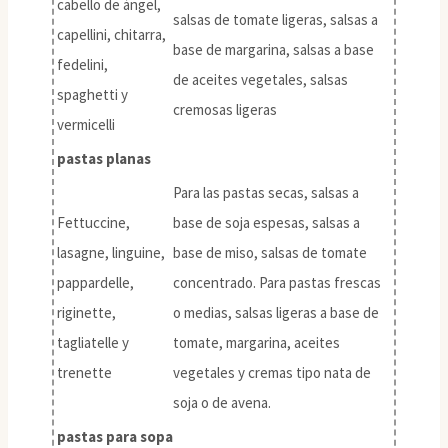
cabello de ángel,
salsas de tomate ligeras, salsas a
capellini, chitarra,
base de margarina, salsas a base
fedelini,
de aceites vegetales, salsas
spaghetti y
cremosas ligeras
vermicelli
pastas planas
Para las pastas secas, salsas a
Fettuccine,
base de soja espesas, salsas a
lasagne, linguine,
base de miso, salsas de tomate
pappardelle,
concentrado. Para pastas frescas
riginette,
o medias, salsas ligeras a base de
tagliatelle y
tomate, margarina, aceites
trenette
vegetales y cremas tipo nata de
soja o de avena.
pastas para sopa