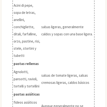
Acini di pepe,
sopa de letras,
anellini,
conchigliette,
salsas ligeras, generalmente
ditali, farfalline,
caldos y sopas con una base ligera.
orzo, pastine, risi,
stele, stortini y
tubetti
pastas rellenas
Agnolotti,
salsas de tomate ligeras, salsas
pansotti, ravioli,
cremosas ligeras, caldos básicos
tortelli y tortellini
pastas asiáticas
fideos asiáticos
Aunque generalmente no se