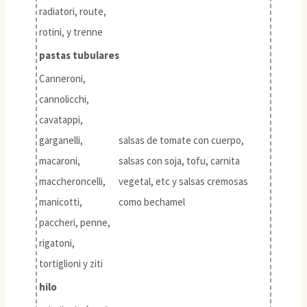
radiatori, route,
rotini, y trenne
pastas tubulares
Canneroni,
cannolicchi,
cavatappi,
garganelli,
salsas de tomate con cuerpo,
macaroni,
salsas con soja, tofu, carnita
maccheroncelli,
vegetal, etc y salsas cremosas
manicotti,
como bechamel
paccheri, penne,
rigatoni,
tortiglioni y ziti
hilo