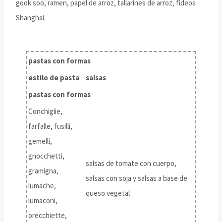
gook soo, ramen, papel de arroz, tallarines de arroz, fideos
Shanghai.
pastas con formas
estilo de pasta
salsas
pastas con formas
Conchiglie,
farfalle, fusilli,
gemelli,
gnocchetti,
salsas de tomate con cuerpo,
gramigna,
salsas con soja y salsas a base de
lumache,
queso vegetal
lumaconi,
orecchiette,