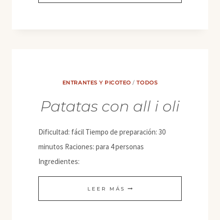
RELLENOS
VEGANOS
ENTRANTES Y PICOTEO
/
TODOS
Patatas con all i oli
Dificultad: fácil Tiempo de preparación: 30
minutos Raciones: para 4 personas
Ingredientes:
PATATAS
LEER MÁS
CON
ALL