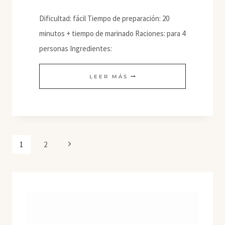
Dificultad: fácil Tiempo de preparación: 20
minutos + tiempo de marinado Raciones: para 4
personas Ingredientes:
CALABACÍN
LEER MÁS
ESFÉRICO
CON
GLACÉ
BALSÁMICO
Navegación
Siguiente
1
2
de
página
página