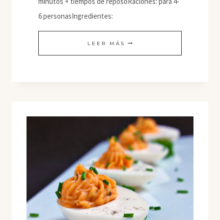
minutos + tiempos de reposoRaciones: para 4-
6 personasIngredientes:
ENSALADA
LEER MÁS
DE
PATATA
CON
PEPINO
Y
VEGANESA