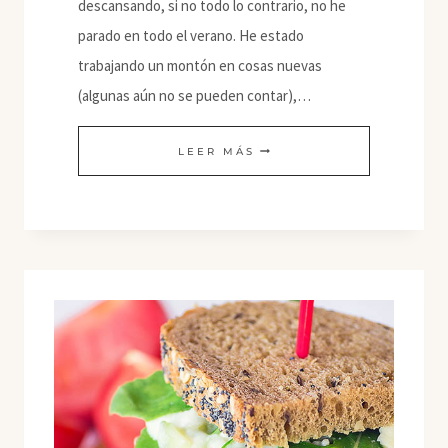
descansando, si no todo lo contrario, no he
parado en todo el verano. He estado
trabajando un montón en cosas nuevas
(algunas aún no se pueden contar),…
NOODLES
LEER MÁS
DE
CALABACÍN
Y
ZANAHORIA
CON
SALSA
Y
NUECES