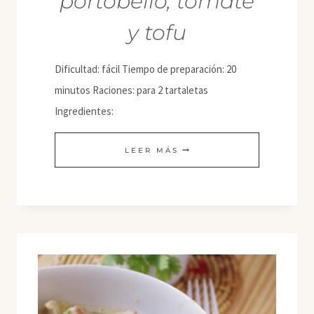
portobello, tomate
y tofu
Dificultad: fácil Tiempo de preparación: 20
minutos Raciones: para 2 tartaletas
Ingredientes:
TARTALETAS
LEER MÁS
DE
ESPINACAS,
PORTOBELLO,
TOMATE
Y
TOFU