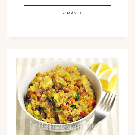
HAMBURGUESAS
LEER MÁS
DE
QUINOA
Y
LENTEJAS
GERMINADAS