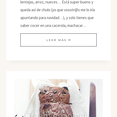
lentejas, arroz, nueces… Está super bueno y
queda así de chulo (yo que vosotr@s me lo iría
apuntando para navidad…), y solo tienes que
saber cocer en una cacerola, machacar…
PASTEL
LEER MÁS
DE
QUINOA,
LENTEJAS
Y
ARROZ