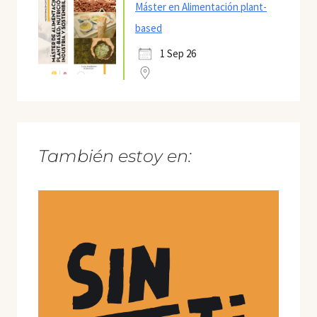
Máster en Alimentación plant-
based
1 Sep 26
También estoy en: