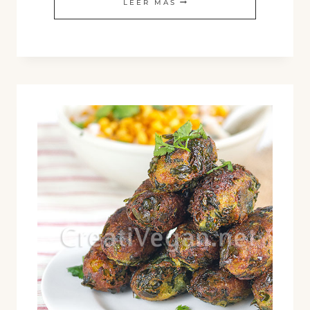
FALAFEL
LEER MÁS
DE
URAD
DAL