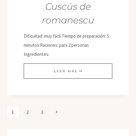
Cuscús de
romanescu
Dificultad: muy fácil Tiempo de preparación: 5
minutos Raciones: para 2 personas
Ingredientes:
CUSCÚS
LEER MÁS
DE
ROMANESCU
Navegación
Siguiente
1
2
3
de
página
página