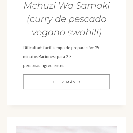
Mchuzi Wa Samaki
(curry de pescado
vegano swahili)
Dificultad: fácilTiempo de preparación: 25
minutosRaciones: para 2-3
personasIngredientes:
MCHUZI
LEER MÁS
WA
SAMAKI
(CURRY
DE
PESCADO