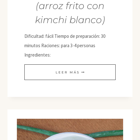
(arroz frito con
kimchi blanco)
Dificultad: fácil Tiempo de preparación: 30
minutos Raciones: para 3-4 personas
Ingredientes:
BAEK-
LEER MÁS
KIMCHI
BOKKEUMBAP
(ARROZ
FRITO
CON
KIMCHI
BLANCO)