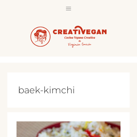
Saltar
al
contenido
baek-kimchi