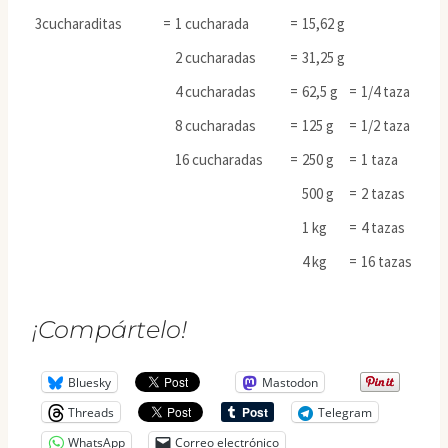
3cucharaditas
=
1 cucharada
=
15,62 g
2 cucharadas
=
31,25 g
4 cucharadas
=
62,5 g
=
1/4 taza
8 cucharadas
=
125 g
=
1/2 taza
16 cucharadas
=
250 g
=
1 taza
500 g
=
2 tazas
1 kg
=
4 tazas
4 kg
=
16 tazas
¡Compártelo!
Bluesky
Mastodon
Threads
Telegram
WhatsApp
Correo electrónico