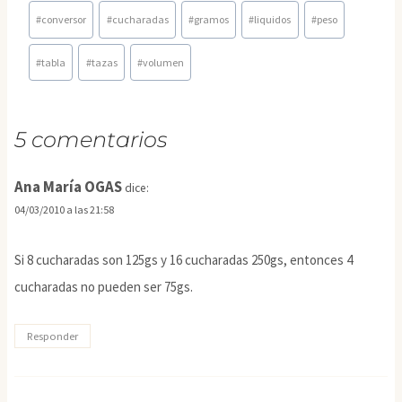
Etiquetas
#
conversor
#
cucharadas
#
gramos
#
liquidos
#
peso
de
la
#
tabla
#
tazas
#
volumen
entrada:
5 comentarios
Ana María OGAS
dice:
04/03/2010 a las 21:58
Si 8 cucharadas son 125gs y 16 cucharadas 250gs, entonces 4
cucharadas no pueden ser 75gs.
Responder