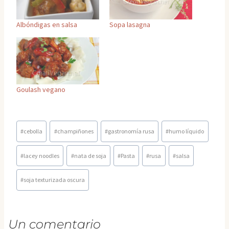
Albóndigas en salsa
Sopa lasagna
Goulash vegano
Etiquetas
#
cebolla
#
champiñones
#
gastronomía rusa
#
humo líquido
de
la
#
lacey noodles
#
nata de soja
#
Pasta
#
rusa
#
salsa
entrada:
#
soja texturizada oscura
Un comentario