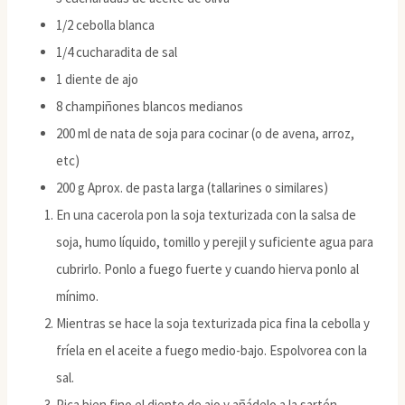
1/2 cebolla blanca
1/4 cucharadita de sal
1 diente de ajo
8 champiñones blancos medianos
200 ml de nata de soja para cocinar (o de avena, arroz,
etc)
200 g Aprox. de pasta larga (tallarines o similares)
En una cacerola pon la soja texturizada con la salsa de
soja, humo líquido, tomillo y perejil y suficiente agua para
cubrirlo. Ponlo a fuego fuerte y cuando hierva ponlo al
mínimo.
Mientras se hace la soja texturizada pica fina la cebolla y
fríela en el aceite a fuego medio-bajo. Espolvorea con la
sal.
Pica bien fino el diente de ajo y añádelo a la sartén.