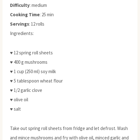
Difficulty
: medium
Cooking Time
: 25 min
Servings
: 12 rolls
Ingredients:
♥ 12 spring roll sheets
♥ 400 g mushrooms
♥ 1 cup (250 ml) soy milk
♥ 5 tablespoon wheat flour
♥ 1/2 garlic clove
♥ olive oil
♥ salt
Take out spring roll sheets from fridge and let defrost. Wash
and mince mushrooms and fry with olive oil, minced garlic and