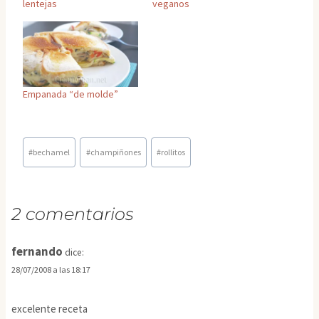
lentejas
veganos
Empanada “de molde”
Etiquetas
#
bechamel
#
champiñones
#
rollitos
de
la
entrada:
2 comentarios
fernando
dice:
28/07/2008 a las 18:17
excelente receta