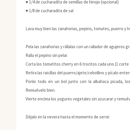
♥ 1/4 de cucharadita de semillas de hinojo (opcional)
♥ 1/8 de cucharadita de sal
Lava muy bien las zanahorias, pepino, tomates, puerro y h
Pela las zanahorias y rállalas con un rallador de agujeros g
Ralla el pepino sin pelar.
Corta los tomatitos cherry en 6 trocitos cada uno (1 corte a 
Retira las raicillas del puerro/ajete/cebollino y pícalo ent
Ponlo todo en un bol junto con la albahaca picada, los 
Remuévelo bien.
Vierte encima los yogures vegetales sin azucarar y remuéve
Déjalo en la nevera hasta el momento de servir.