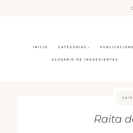
Saltar
al
contenido
INICIO
CATEGORÍAS
PUBLICACION
GLOSARIO DE INGREDIENTES
24/0
Raita d