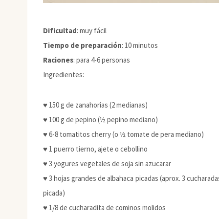
Dificultad
: muy fácil
Tiempo de preparación
: 10 minutos
Raciones
: para 4-6 personas
Ingredientes:
♥ 150 g de zanahorias (2 medianas)
♥ 100 g de pepino (½ pepino mediano)
♥ 6-8 tomatitos cherry (o ½ tomate de pera mediano)
♥ 1 puerro tierno, ajete o cebollino
♥ 3 yogures vegetales de soja sin azucarar
♥ 3 hojas grandes de albahaca picadas (aprox. 3 cucharada
picada)
♥ 1/8 de cucharadita de cominos molidos