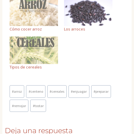
Cómo cocer arroz
Los arroces
Tipos de cereales
Etiquetas
#
arroz
#
centeno
#
cereales
#
enjuagar
#
preparar
de
la
#
remojar
#
tostar
entrada:
Deja una respuesta