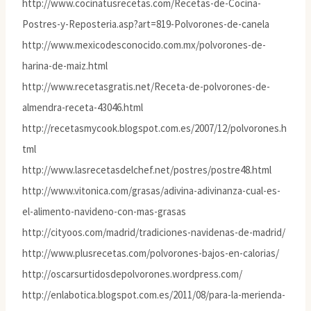
http://www.cocinatusrecetas.com/Recetas-de-Cocina-
Postres-y-Reposteria.asp?art=819-Polvorones-de-canela
http://www.mexicodesconocido.com.mx/polvorones-de-
harina-de-maiz.html
http://www.recetasgratis.net/Receta-de-polvorones-de-
almendra-receta-43046.html
http://recetasmycook.blogspot.com.es/2007/12/polvorones.h
tml
http://www.lasrecetasdelchef.net/postres/postre48.html
http://www.vitonica.com/grasas/adivina-adivinanza-cual-es-
el-alimento-navideno-con-mas-grasas
http://cityoos.com/madrid/tradiciones-navidenas-de-madrid/
http://www.plusrecetas.com/polvorones-bajos-en-calorias/
http://oscarsurtidosdepolvorones.wordpress.com/
http://enlabotica.blogspot.com.es/2011/08/para-la-merienda-