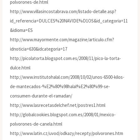
polvorones-de.html
http://www.villasincostabrava.com/listado-detalle.asp?
id_referencia=DULCES%20NAVIDE%D1OS&id_categoria=11
&idioma=ES
http://www.mayormente.com/magazine/articulo.cfm?
idnoticia=630&idcategoria=17
http://picolatorta.blogspot.com.es/2008/11/pico-la-torta-
dulce.html
http://www.institutohalal.com/2008/10/02/unos-6500-kilos-
de-mantecados-%E2%80%98halal%E2%80%99-se-
consumen-durante-el-ramadan/
http://www.lasrecetasdelchef.net/postres1.html
http://globalcookies.blogspot.com.es/2008/01/mexico-
polvorones-de-canela.html
http://www.latin.cz/uvod/odkazy/recepty/polvorones.htm