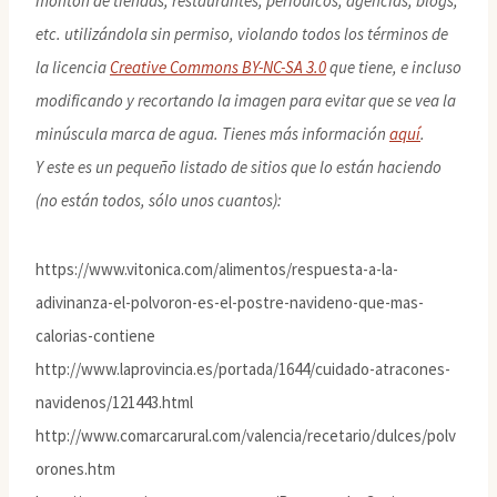
montón de tiendas, restaurantes, periódicos, agencias, blogs,
etc. utilizándola sin permiso, violando todos los términos de
la licencia
Creative Commons BY-NC-SA 3.0
que tiene, e incluso
modificando y recortando la imagen para evitar que se vea la
minúscula marca de agua. Tienes más información
aquí
.
Y este es un pequeño listado de sitios que lo están haciendo
(no están todos, sólo unos cuantos):
https://www.vitonica.com/alimentos/respuesta-a-la-
adivinanza-el-polvoron-es-el-postre-navideno-que-mas-
calorias-contiene
http://www.laprovincia.es/portada/1644/cuidado-atracones-
navidenos/121443.html
http://www.comarcarural.com/valencia/recetario/dulces/polv
orones.htm