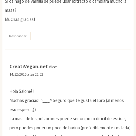
Si os hago de vainilla se puede usar extracto o cambiará mucho la
masa?
Muchas gracias!
Responder
CreatiVegan.net
dice:
14/12/2015 a las 21:52
Hola Salomé!
Muchas gracias! ^___^ Seguro que te gusta el libro (al menos
eso espero ;))
La masa de los polvorones puede ser un poco difícil de estirar,
pero puedes poner un poco de harina (preferiblemente tostada)