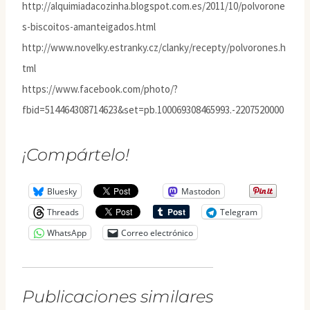
http://alquimiadacozinha.blogspot.com.es/2011/10/polvorone
s-biscoitos-amanteigados.html
http://www.novelky.estranky.cz/clanky/recepty/polvorones.h
tml
https://www.facebook.com/photo/?
fbid=514464308714623&set=pb.100069308465993.-2207520000
¡Compártelo!
Bluesky
Mastodon
Threads
Telegram
WhatsApp
Correo electrónico
Publicaciones similares