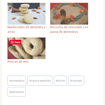
Mantecados de almendra y
Bizcocho de chocolate con
arroz
pasta de almendras
Save
Roscas de anís
Etiquetas
#
almendras
#
cocina española
#
dulces
#
navidad
de
la
#
polvorones
entrada: