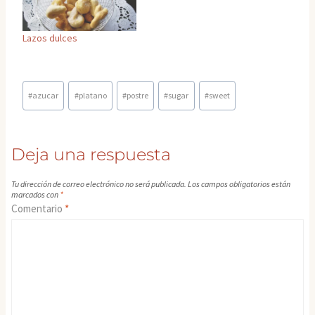
Lazos dulces
Etiquetas
#
azucar
#
platano
#
postre
#
sugar
#
sweet
de
la
entrada:
Deja una respuesta
Tu dirección de correo electrónico no será publicada.
Los campos obligatorios están
marcados con
*
Comentario
*