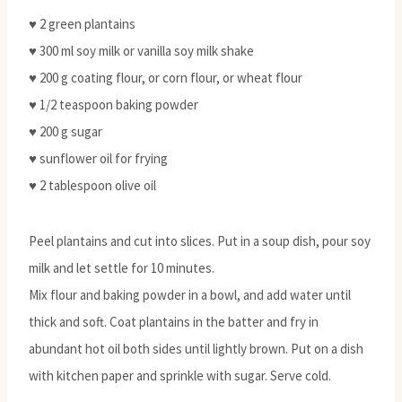
♥ 2 green plantains
♥ 300 ml soy milk or vanilla soy milk shake
♥ 200 g coating flour, or corn flour, or wheat flour
♥ 1/2 teaspoon baking powder
♥ 200 g sugar
♥ sunflower oil for frying
♥ 2 tablespoon olive oil
Peel plantains and cut into slices. Put in a soup dish, pour soy
milk and let settle for 10 minutes.
Mix flour and baking powder in a bowl, and add water until
thick and soft. Coat plantains in the batter and fry in
abundant hot oil both sides until lightly brown. Put on a dish
with kitchen paper and sprinkle with sugar. Serve cold.