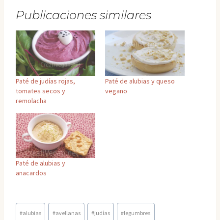
Publicaciones similares
Paté de judías rojas,
Paté de alubias y queso
tomates secos y
vegano
remolacha
Paté de alubias y
anacardos
Etiquetas
#
alubias
#
avellanas
#
judías
#
legumbres