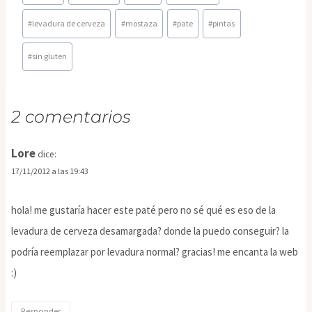
de
la
#
levadura de cerveza
#
mostaza
#
pate
#
pintas
entrada:
#
sin gluten
2 comentarios
Lore
dice:
17/11/2012 a las 19:43
hola! me gustaría hacer este paté pero no sé qué es eso de la
levadura de cerveza desamargada? donde la puedo conseguir? la
podría reemplazar por levadura normal? gracias! me encanta la web
:)
Responder