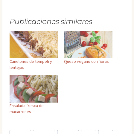
Publicaciones similares
Canelones de tempeh y
Queso vegano con ñoras
lentejas
Ensalada fresca de
macarrones
Etiquetas