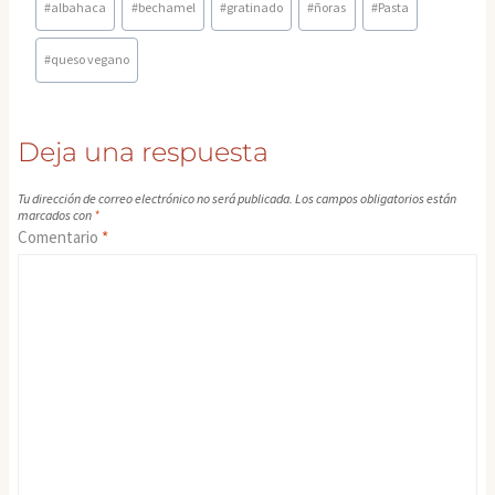
#
albahaca
#
bechamel
#
gratinado
#
ñoras
#
Pasta
de
la
#
queso vegano
entrada:
Deja una respuesta
Tu dirección de correo electrónico no será publicada.
Los campos obligatorios están
marcados con
*
Comentario
*