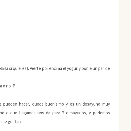
arla si quieres). Vierte por encima el yogur y ponle un par de
a o no :P
se pueden hacer, queda buenísimo y es un desayuno muy
da bote que hagamos nos da para 2 desayunos, y podemos
e me gustan: