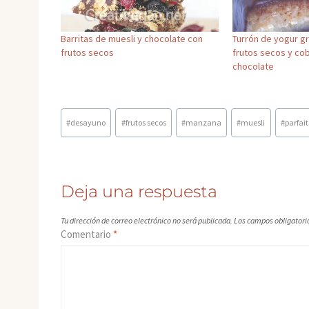
Barritas de muesli y chocolate con
Turrón de yogur g
frutos secos
frutos secos y co
chocolate
Etiquetas
#
desayuno
#
frutos secos
#
manzana
#
muesli
#
parfait
de
la
entrada:
Deja una respuesta
Tu dirección de correo electrónico no será publicada.
Los campos obligatori
Comentario
*