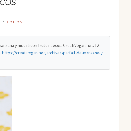
cos
S
/
TODOS
e manzana y muesli con frutos secos. CreatiVegan.net. 12
6
.
https://creativegan.net/archives/parfait-de-manzana-y