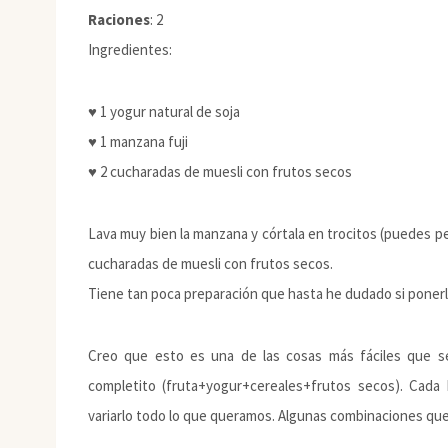
Raciones
: 2
Ingredientes:
♥ 1 yogur natural de soja
♥ 1 manzana fuji
♥ 2 cucharadas de muesli con frutos secos
Lava muy bien la manzana y córtala en trocitos (puedes pel
cucharadas de muesli con frutos secos.
Tiene tan poca preparación que hasta he dudado si ponerl
Creo que esto es una de las cosas más fáciles que 
completito (fruta+yogur+cereales+frutos secos). Ca
variarlo todo lo que queramos. Algunas combinaciones qu