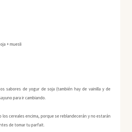
oja + muesli
os sabores de yogur de soja (también hay de vainilla y de
sayuno para ir cambiando.
i o los cereales encima, porque se reblandecerán y no estarán
ntes de tomar tu parfait.