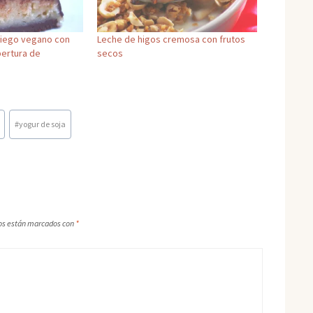
riego vegano con
Leche de higos cremosa con frutos
bertura de
secos
#
yogur de soja
os están marcados con
*