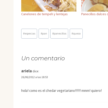
Canelones de tempeh y lentejas
Panecillos dulces
Etiquetas
#
especias
#
pan
#
panecillos
#
queso
de
la
entrada:
Un comentario
ariela
dice:
26/06/2012 a las 18:53
hola! como es el chedar vegetariano!!!!!! mmm! quiero!