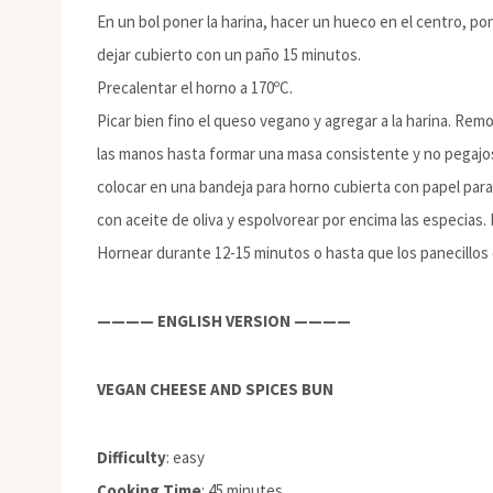
En un bol poner la harina, hacer un hueco en el centro, pon
dejar cubierto con un paño 15 minutos.
Precalentar el horno a 170ºC.
Picar bien fino el queso vegano y agregar a la harina. Rem
las manos hasta formar una masa consistente y no pegajosa
colocar en una bandeja para horno cubierta con papel para 
con aceite de oliva y espolvorear por encima las especias.
Hornear durante 12-15 minutos o hasta que los panecillos 
———— ENGLISH VERSION ————
VEGAN CHEESE AND SPICES BUN
Difficulty
: easy
Cooking Time
: 45 minutes