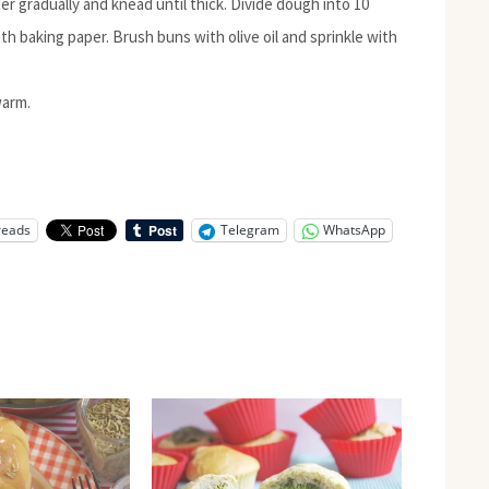
er gradually and knead until thick. Divide dough into 10
h baking paper. Brush buns with olive oil and sprinkle with
warm.
reads
Telegram
WhatsApp