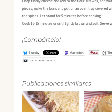
Chop finelly cheese and add to the flour. Mix well, add wat
pieces, make the buns and put on an oven tray covered wit
the spices. Let stand for 5 minutes before cooking.
Cook 12-15 minutes or until lightly brown and soft. Serve 
¡Compártelo!
Bluesky
Mastodon
Th
Correo electrónico
Publicaciones similares