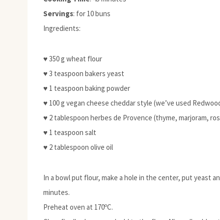
Servings
: for 10 buns
Ingredients:
♥ 350 g wheat flour
♥ 3 teaspoon bakers yeast
♥ 1 teaspoon baking powder
♥ 100 g vegan cheese cheddar style (we’ve used Redwoo
♥ 2 tablespoon herbes de Provence (thyme, marjoram, rose
♥ 1 teaspoon salt
♥ 2 tablespoon olive oil
In a bowl put flour, make a hole in the center, put yeast 
minutes.
Preheat oven at 170ºC.