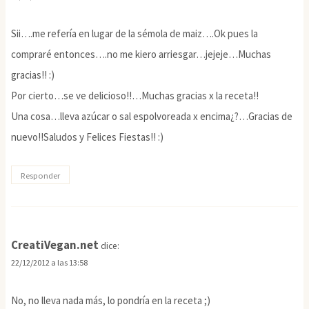
Sii….me refería en lugar de la sémola de maiz….Ok pues la
compraré entonces….no me kiero arriesgar…jejeje…Muchas
gracias!! :)
Por cierto…se ve delicioso!!…Muchas gracias x la receta!!
Una cosa…lleva azúcar o sal espolvoreada x encima¿?…Gracias de
nuevo!!Saludos y Felices Fiestas!! :)
Responder
CreatiVegan.net
dice:
22/12/2012 a las 13:58
No, no lleva nada más, lo pondría en la receta ;)