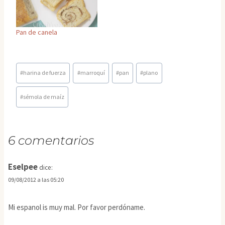
Pan de canela
Etiquetas
#
harina de fuerza
#
marroquí
#
pan
#
plano
de
la
#
sémola de maíz
entrada:
6 comentarios
Eselpee
dice:
09/08/2012 a las 05:20
Mi espanol is muy mal. Por favor perdóname.