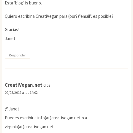
Esta ‘blog’ is bueno.
Quiero escribir a CreatiVegan para (por?)”email”. es posible?
Gracias!
Janet
Responder
CreatiVegan.net
dice:
09/08/2012 a las 14:02
@Janet
Puedes escribir a info(at)creativegan.net o a
virginia(at)creativegan.net