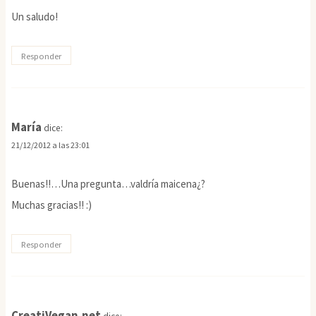
Un saludo!
Responder
María
dice:
21/12/2012 a las 23:01
Buenas!!…Una pregunta…valdría maicena¿?
Muchas gracias!! :)
Responder
CreatiVegan.net