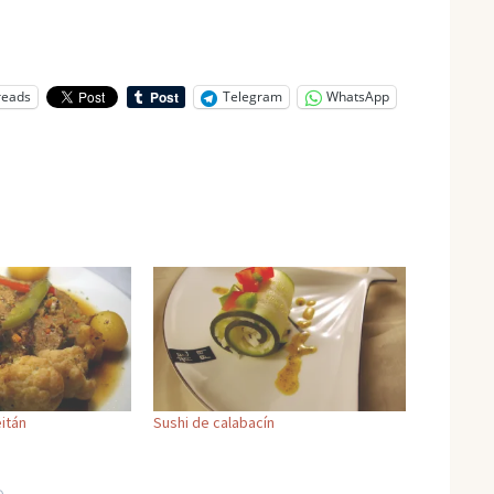
reads
Telegram
WhatsApp
itán
Sushi de calabacín