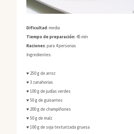
Dificultad
: media
Tiempo de preparación
: 45 min
Raciones
: para 4 personas
Ingredientes:
♥ 250 g de arroz
♥ 3 zanahorias
♥ 100 g de judías verdes
♥ 50 g de guisantes
♥ 200 g de champiñones
♥ 50 g de maíz
♥ 100 g de soja texturizada gruesa