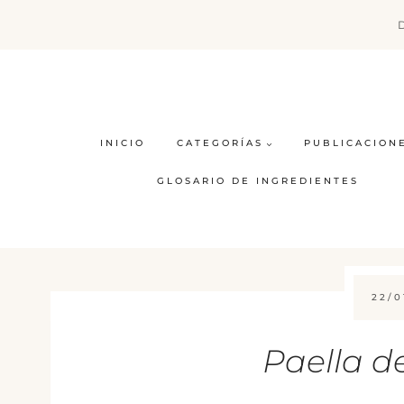
Saltar
al
contenido
INICIO
CATEGORÍAS
PUBLICACION
GLOSARIO DE INGREDIENTES
22/0
Paella d