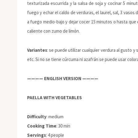
texturizada escurrida y la salsa de soja y cocinar 5 minu
fuego y echar el caldo de verduras, el laurel, sal, 3 vasos
a fuego medio-bajo y dejar cocer 15 minutos o hasta que 
caliente con zumo de limón.
Variantes
: se puede utilizar cualquier verdura al gusto 
etc. Si no se tiene cúrcuma ni azafrán se puede usar colora
———— ENGLISH VERSION ————
PAELLA WITH VEGETABLES
Difficulty
: medium
Cooking Time
: 30 min
Servings
: 4 people