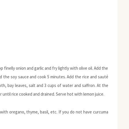
inelly onion and garlic and fry lightly with olive oil. Add the
nd the soy sauce and cook 5 minutes. Add the rice and sauté
h, bay leaves, salt and 3 cups of water and saffron. At the
 until rice cooked and drained. Serve hot with lemon juice.
with oregano, thyme, basil, etc. If you do not have curcuma