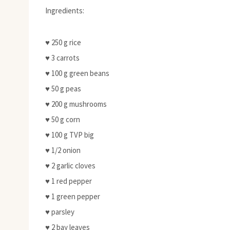
Ingredients:
♥ 250 g rice
♥ 3 carrots
♥ 100 g green beans
♥ 50 g peas
♥ 200 g mushrooms
♥ 50 g corn
♥ 100 g TVP big
♥ 1/2 onion
♥ 2 garlic cloves
♥ 1 red pepper
♥ 1 green pepper
♥ parsley
♥ 2 bay leaves