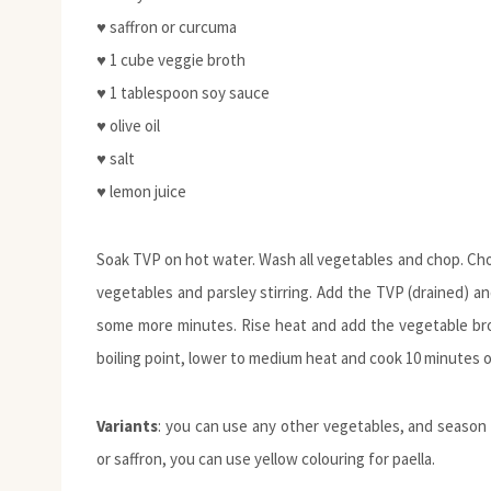
♥ saffron or curcuma
♥ 1 cube veggie broth
♥ 1 tablespoon soy sauce
♥ olive oil
♥ salt
♥ lemon juice
Soak TVP on hot water. Wash all vegetables and chop. Chop f
vegetables and parsley stirring. Add the TVP (drained) a
some more minutes. Rise heat and add the vegetable brot
boiling point, lower to medium heat and cook 10 minutes or
Variants
: you can use any other vegetables, and season 
or saffron, you can use yellow colouring for paella.