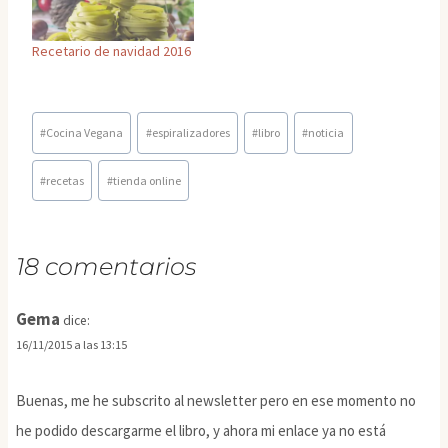
Recetario de navidad 2016
Etiquetas
#
Cocina Vegana
#
espiralizadores
#
libro
#
noticia
de
la
#
recetas
#
tienda online
entrada:
18 comentarios
Gema
dice:
16/11/2015 a las 13:15
Buenas, me he subscrito al newsletter pero en ese momento no
he podido descargarme el libro, y ahora mi enlace ya no está