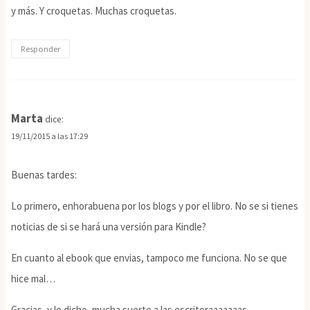
y más. Y croquetas. Muchas croquetas.
Responder
Marta
dice:
19/11/2015 a las 17:29
Buenas tardes:
Lo primero, enhorabuena por los blogs y por el libro. No se si tienes
noticias de si se hará una versión para Kindle?
En cuanto al ebook que envias, tampoco me funciona. No se que
hice mal…
Gracias, y lo dicho, mucha suerte a las escritoraaaaaaas.