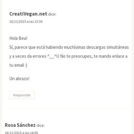
CreatiVegan.net
dice:
16/11/2015 a las 13:36
Hola Bea!
Sí, parece que está habiendo muchísimas descargas simultáneas
y a veces da errores ^__^U No te preocupes, te mando enlace a
tu email :)
Un abrazo!
Responder
Rosa Sánchez
dice:
16/11/2015 a las 14:05