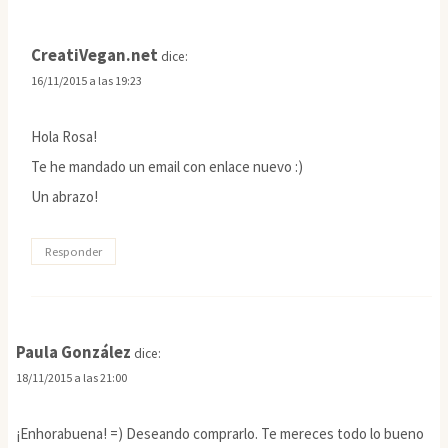
CreatiVegan.net
dice:
16/11/2015 a las 19:23
Hola Rosa!
Te he mandado un email con enlace nuevo :)
Un abrazo!
Responder
Paula González
dice:
18/11/2015 a las 21:00
¡Enhorabuena! =) Deseando comprarlo. Te mereces todo lo bueno