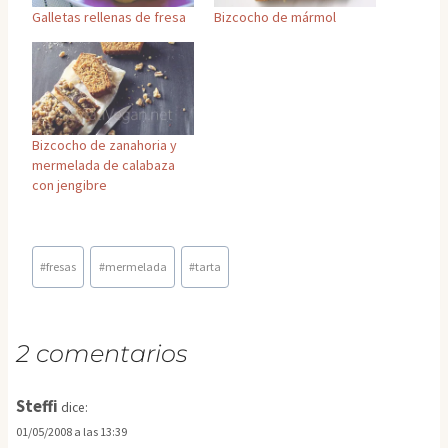
Galletas rellenas de fresa
Bizcocho de mármol
Bizcocho de zanahoria y
mermelada de calabaza
con jengibre
Etiquetas
#
fresas
#
mermelada
#
tarta
de
la
entrada:
2 comentarios
Steffi
dice:
01/05/2008 a las 13:39