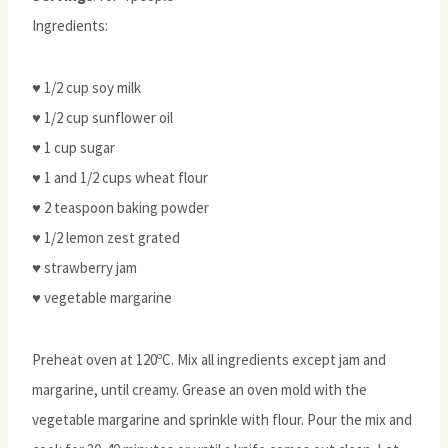
Ingredients:
♥ 1/2 cup soy milk
♥ 1/2 cup sunflower oil
♥ 1 cup sugar
♥ 1 and 1/2 cups wheat flour
♥ 2 teaspoon baking powder
♥ 1/2 lemon zest grated
♥ strawberry jam
♥ vegetable margarine
Preheat oven at 120ºC. Mix all ingredients except jam and
margarine, until creamy. Grease an oven mold with the
vegetable margarine and sprinkle with flour. Pour the mix and