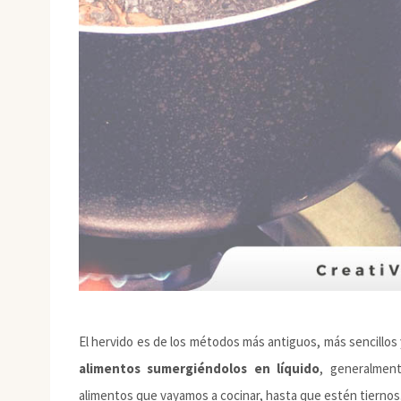
El hervido es de los métodos más antiguos, más sencillos 
alimentos sumergiéndolos en líquido
, generalmen
alimentos que vayamos a cocinar, hasta que estén tiernos