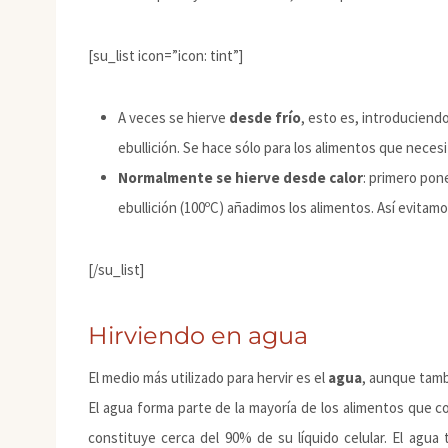
[su_list icon=”icon: tint”]
A veces se hierve
desde frío
, esto es, introduciendo
ebullición. Se hace sólo para los alimentos que neces
Normalmente se hierve desde calor
: primero pon
ebullición (100ºC) añadimos los alimentos. Así evitamo
[/su_list]
Hirviendo en agua
El medio más utilizado para hervir es el
agua
, aunque tam
El agua forma parte de la mayoría de los alimentos que c
constituye cerca del 90% de su líquido celular. El agu