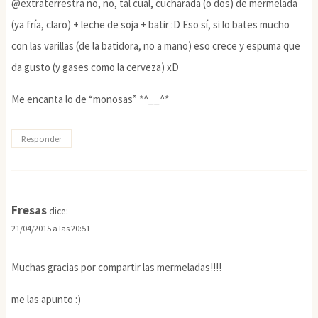
@extraterrestra no, no, tal cual, cucharada (o dos) de mermelada
(ya fría, claro) + leche de soja + batir :D Eso sí, si lo bates mucho
con las varillas (de la batidora, no a mano) eso crece y espuma que
da gusto (y gases como la cerveza) xD
Me encanta lo de “monosas” *^__^*
Responder
Fresas
dice:
21/04/2015 a las 20:51
Muchas gracias por compartir las mermeladas!!!!
me las apunto :)