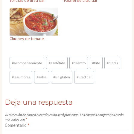
Tortitas de urad dal
Falafel de urad dal
Chutney de tomate
Etiquetas
#
acompañamiento
#
asafétida
#
cilantro
#
frito
#
hindú
de
la
#
legumbres
#
salsa
#
sin gluten
#
urad dal
entrada:
Deja una respuesta
Tu dirección de correo electrónico no será publicada.
Los campos obligatorios están
marcados con
*
Comentario
*