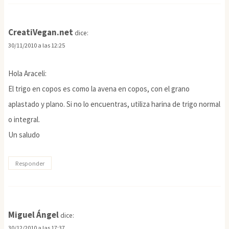
CreatiVegan.net
dice:
30/11/2010 a las 12:25
Hola Araceli:
El trigo en copos es como la avena en copos, con el grano
aplastado y plano. Si no lo encuentras, utiliza harina de trigo normal
o integral.
Un saludo
Responder
Miguel Ángel
dice:
30/12/2010 a las 17:37