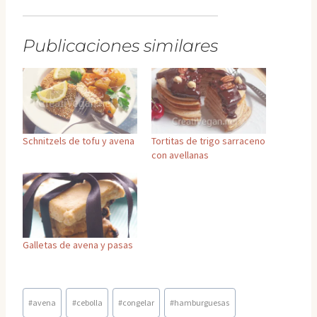
Publicaciones similares
Schnitzels de tofu y avena
Tortitas de trigo sarraceno
con avellanas
Galletas de avena y pasas
Etiquetas
#
avena
#
cebolla
#
congelar
#
hamburguesas
de