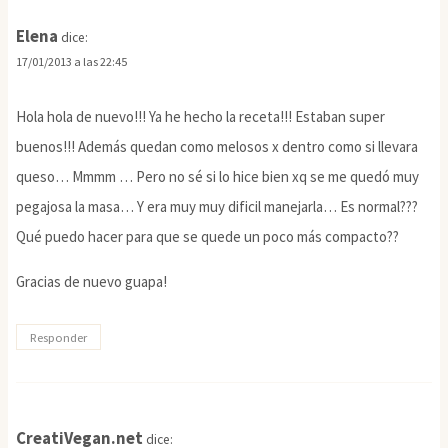
Elena
dice:
17/01/2013 a las 22:45
Hola hola de nuevo!!! Ya he hecho la receta!!! Estaban super
buenos!!! Además quedan como melosos x dentro como si llevara
queso… Mmmm … Pero no sé si lo hice bien xq se me quedó muy
pegajosa la masa… Y era muy muy dificil manejarla… Es normal???
Qué puedo hacer para que se quede un poco más compacto??
Gracias de nuevo guapa!
Responder
CreatiVegan.net
dice: