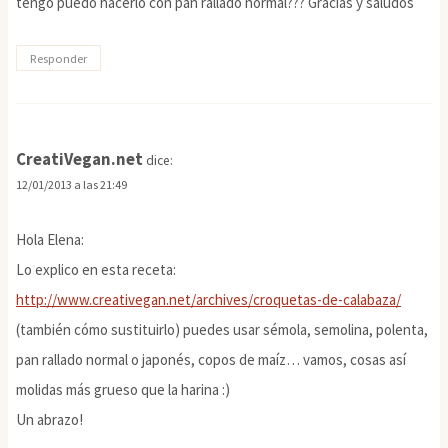
tengo puedo hacerlo con pan rallado normal??? Gracias y saludos
Responder
CreatiVegan.net
dice:
12/01/2013 a las 21:49
Hola Elena:
Lo explico en esta receta:
http://www.creativegan.net/archives/croquetas-de-calabaza/
(también cómo sustituirlo) puedes usar sémola, semolina, polenta,
pan rallado normal o japonés, copos de maíz… vamos, cosas así
molidas más grueso que la harina :)
Un abrazo!