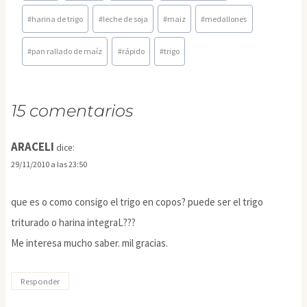
la
#
harina de trigo
#
leche de soja
#
maiz
#
medallones
entrada:
#
pan rallado de maíz
#
rápido
#
trigo
15 comentarios
ARACELI
dice:
29/11/2010 a las 23:50
que es o como consigo el trigo en copos? puede ser el trigo
triturado o harina integraL???
Me interesa mucho saber. mil gracias.
Responder