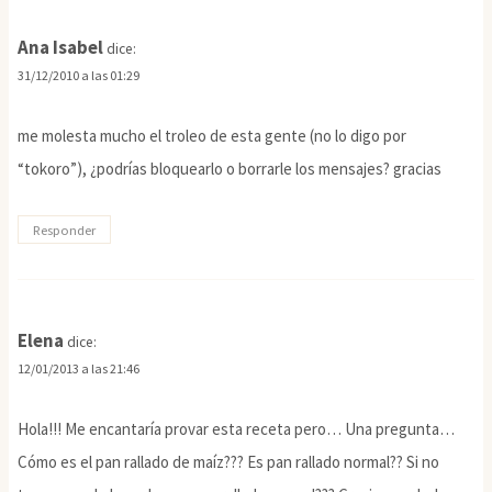
Ana Isabel
dice:
31/12/2010 a las 01:29
me molesta mucho el troleo de esta gente (no lo digo por
“tokoro”), ¿podrías bloquearlo o borrarle los mensajes? gracias
Responder
Elena
dice:
12/01/2013 a las 21:46
Hola!!! Me encantaría provar esta receta pero… Una pregunta…
Cómo es el pan rallado de maíz??? Es pan rallado normal?? Si no