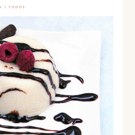
S
/
TODOS