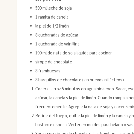
500 ml leche de soja
1 ramita de canela
la piel de 1/2 limón
8 cucharadas de azúcar
1 cucharada de vainillina
100 ml de nata de soja líquida para cocinar
sirope de chocolate
8 frambuesas
8 barquillos de chocolate (sin huevos ni lácteos)
Cocer el arroz 5 minutos en agua hirviendo. Sacar, escur
azúcar, la canela y la piel de limón. Cuando rompa a h
frecuentemente. Agregar la nata de soja y cocer 5 m
Retirar del fuego, quitar la piel de limón y la canela 
bastante espesa. Verter en moldes para helado o vaso
Servir con sirope de chocolate, las frambuesas y los 