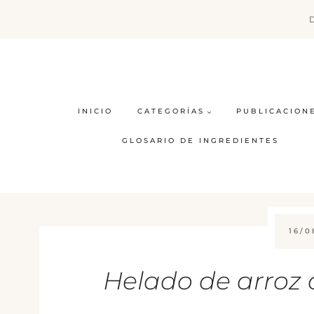
Saltar
al
contenido
INICIO
CATEGORÍAS
PUBLICACION
GLOSARIO DE INGREDIENTES
16/0
Helado de arroz c