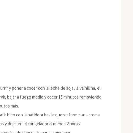
rir y poner a cocer con la leche de soja, la vainillina, el
ervir, bajar a fuego medio y cocer 15 minutos removiendo
inutos más.
y batir bien con la batidora hasta que se forme una crema
s y dejar en el congelador al menos 2 horas.
barquillos de chocolate para acompañar.