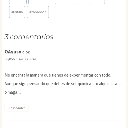
entrada:
#
tortilla
#
zanahoria
3 comentarios
OAyuso
dice:
06/05/2014 a las 06:47
Me encanta la manera que tienes de experimentar con todo.
Aunque sigo pensando que debes de ser química… o alquimista…
o maga…
Responder