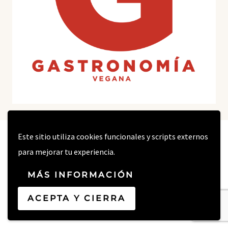
Este sitio utiliza cookies funcionales y scripts externos
INICIO
BLOG
para mejorar tu experiencia.
GLOSARIO DE INGREDIENTES
SERVICIOS
MÁS INFORMACIÓN
QUIÉN SOY
CONTACTO
ACEPTA Y CIERRA
POLÍTICA DE PUBLICIDAD Y REDES SOCIALES