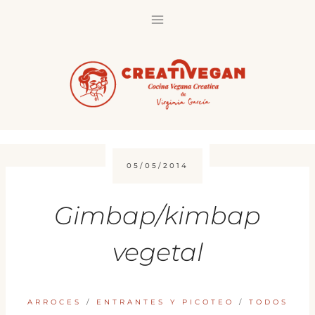
Saltar
al
contenido
05/05/2014
Gimbap/kimbap
vegetal
ARROCES
/
ENTRANTES Y PICOTEO
/
TODOS