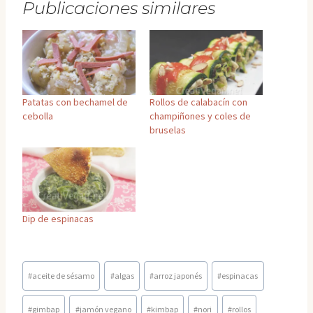
Publicaciones similares
Patatas con bechamel de
Rollos de calabacín con
cebolla
champiñones y coles de
bruselas
Dip de espinacas
Etiquetas
#
aceite de sésamo
#
algas
#
arroz japonés
#
espinacas
de
la
#
gimbap
#
jamón vegano
#
kimbap
#
nori
#
rollos