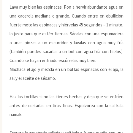
Lava muy bien las espinacas. Pon a hervir abundante agua en
una cacerola mediana o grande. Cuando entre en ebullición
fuerte mete las espinacas y hiérvelas 45 segundos – 1 minuto,
lo justo para que estén tiernas. Sácalas con una espumadera
o unas pinzas a un escurridor y lávalas con agua muy fría
(también puedes sacarlas a un bol con agua fría con hielos).
Cuando se hayan enfriado escúrrelas muy bien.
Machaca el ajo y mezcla en un bol las espinacas con el ajo, la
sal y el aceite de sésamo.
Haz las tortillas si no las tienes hechas y deja que se enfríen
antes de cortarlas en tiras finas. Espolvorea con la sal kala
namak.
Escurre la zanahoria rallada y saltéala a fuego medio con una