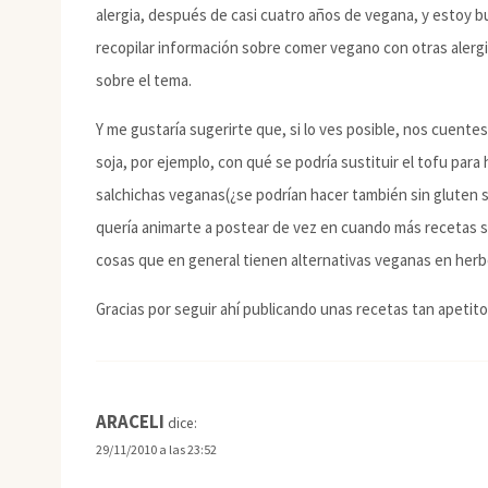
alergia, después de casi cuatro años de vegana, y estoy bu
recopilar información sobre comer vegano con otras aler
sobre el tema.
Y me gustaría sugerirte que, si lo ves posible, nos cuente
soja, por ejemplo, con qué se podría sustituir el tofu par
salchichas veganas(¿se podrían hacer también sin gluten 
quería animarte a postear de vez en cuando más recetas s
cosas que en general tienen alternativas veganas en herbo
Gracias por seguir ahí publicando unas recetas tan apetito
ARACELI
dice:
29/11/2010 a las 23:52