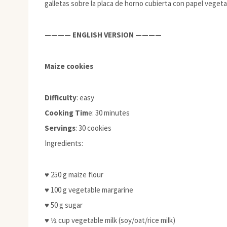
galletas sobre la placa de horno cubierta con papel vegetal
———— ENGLISH VERSION ————
Maize cookies
Difficulty
: easy
Cooking Tim
e: 30 minutes
Servings
: 30 cookies
Ingredients:
♥ 250 g maize flour
♥ 100 g vegetable margarine
♥ 50 g sugar
♥ ½ cup vegetable milk (soy/oat/rice milk)