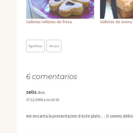
Galletas rellenas de fresa
Galletas de avena
Etiquetas
#
galletas
#
maiz
de
la
entrada:
6 comentarios
zelis
dice:
27/11/2008 a las 02:55
me encanta la presentacion d este plato…. it seems delici