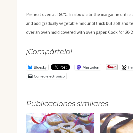
Preheat oven at 180ºC. In a bowl stir the margarine until s
and add gradually vegetable milk until thick but soft and t
over an oven mold covered with oven paper. Cook for 20-2
¡Compártelo!
Bluesky
Mastodon
Th
Correo electrónico
Publicaciones similares