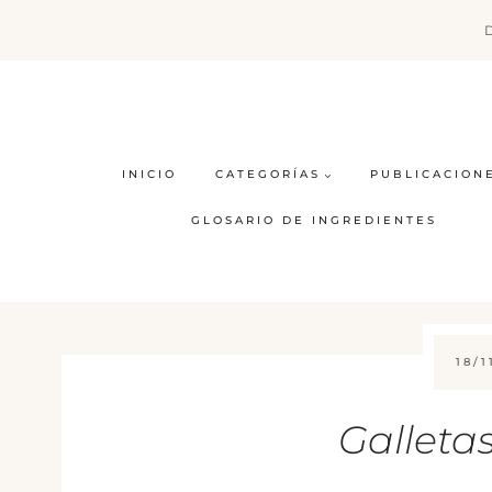
Saltar
al
contenido
INICIO
CATEGORÍAS
PUBLICACION
GLOSARIO DE INGREDIENTES
18/1
Galleta