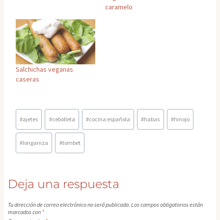
caramelo
Salchichas veganas
caseras
Etiquetas
#
ajetes
#
cebolleta
#
cocina española
#
habas
#
hinojo
de
la
#
longaniza
#
tombet
entrada:
Deja una respuesta
Tu dirección de correo electrónico no será publicada.
Los campos obligatorios están
marcados con
*