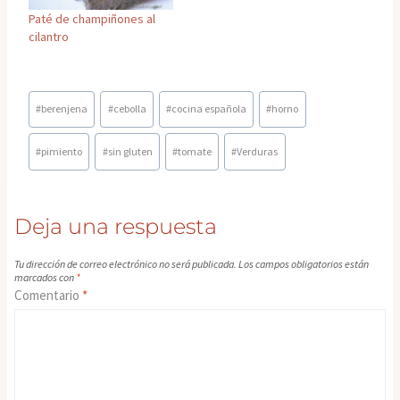
Paté de champiñones al
cilantro
Etiquetas
#
berenjena
#
cebolla
#
cocina española
#
horno
de
la
#
pimiento
#
sin gluten
#
tomate
#
Verduras
entrada:
Deja una respuesta
Tu dirección de correo electrónico no será publicada.
Los campos obligatorios están
marcados con
*
Comentario
*