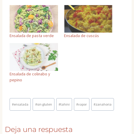
Ensalada de pasta verde
Ensalada de cuscús
Ensalada de colinabo y
pepino
Etiquetas
#
ensalada
#
sin gluten
#
tahini
#
vapor
#
zanahoria
de
la
entrada:
Deja una respuesta