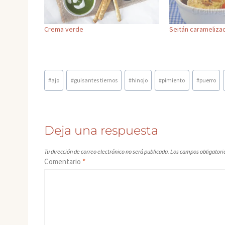
Crema verde
Seitán carameliza
Etiquetas
#
ajo
#
guisantes tiernos
#
hinojo
#
pimiento
#
puerro
de
la
entrada:
Deja una respuesta
Tu dirección de correo electrónico no será publicada.
Los campos obligatori
Comentario
*