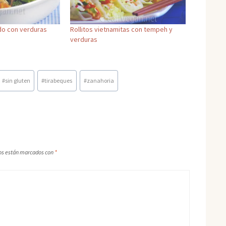
do con verduras
Rollitos vietnamitas con tempeh y
verduras
#
sin gluten
#
tirabeques
#
zanahoria
os están marcados con
*