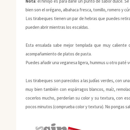
Nota
: el hinojo es para darle un punto de sabor dulce. S
bien son el orégano, albahaca fresca, tomillo, romero y cú
Los tirabeques tienen un par de hebras que puedes retirar
pueden abrir mientras los escaldas.
Esta ensalada sabe mejor templada que muy caliente o 
acompañamiento de platos de pasta.
Puedes añadir una veganesa ligera, hummus u otro paté v
Los tirabeques son parecidos a las judías verdes, con un
muy bien también con espárragos blancos, maíz, remolac
cocerlos mucho, perderían su color y su textura, con es
pocos minutos (comprueba color y textura). No pongas sal 