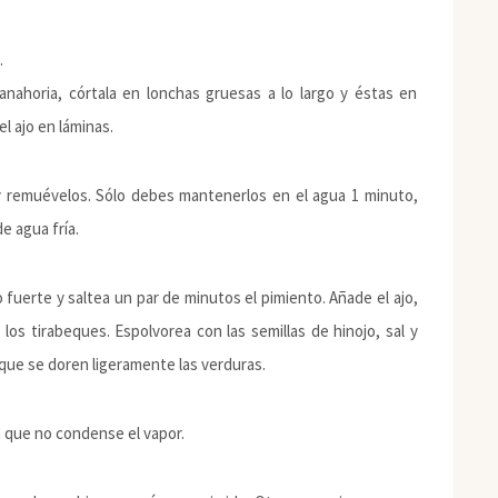
.
zanahoria, córtala en lonchas gruesas a lo largo y éstas en
l ajo en láminas.
y remuévelos. Sólo debes mantenerlos en el agua 1 minuto,
e agua fría.
o fuerte y saltea un par de minutos el pimiento. Añade el ajo,
 los tirabeques. Espolvorea con las semillas de hinojo, sal y
 que se doren ligeramente las verduras.
a que no condense el vapor.