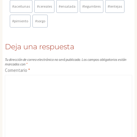
Etiquetas
#
aceitunas
#
cereales
#
ensalada
#
legumbres
#
lentejas
de
la
#
pimiento
#
sorgo
entrada:
Deja una respuesta
Tu dirección de correo electrónico no será publicada.
Los campos obligatorios están
marcados con
*
Comentario
*