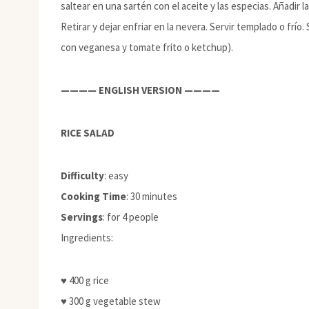
saltear en una sartén con el aceite y las especias. Añadir
Retirar y dejar enfriar en la nevera. Servir templado o fr
con veganesa y tomate frito o ketchup).
———— ENGLISH VERSION ————
RICE SALAD
Difficulty
: easy
Cooking Time
: 30 minutes
Servings
: for 4 people
Ingredients:
♥ 400 g rice
♥ 300 g vegetable stew