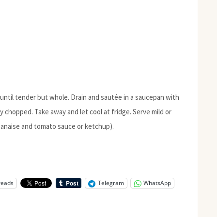
 until tender but whole. Drain and sautée in a saucepan with
ly chopped. Take away and let cool at fridge. Serve mild or
eganaise and tomato sauce or ketchup).
reads
Telegram
WhatsApp