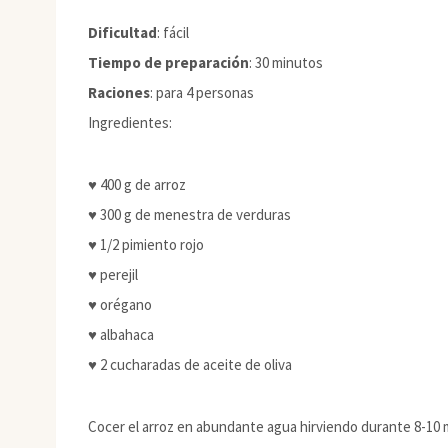
Dificultad
: fácil
Tiempo de preparación
: 30 minutos
Raciones
: para 4 personas
Ingredientes:
♥ 400 g de arroz
♥ 300 g de menestra de verduras
♥ 1/2 pimiento rojo
♥ perejil
♥ orégano
♥ albahaca
♥ 2 cucharadas de aceite de oliva
Cocer el arroz en abundante agua hirviendo durante 8-10 m