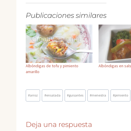
Publicaciones similares
Albóndigas de tofu y pimiento
Albóndigas en sal
amarillo
Etiquetas
#
arroz
#
ensalada
#
guisantes
#
menestra
#
pimiento
de
la
entrada:
Deja una respuesta