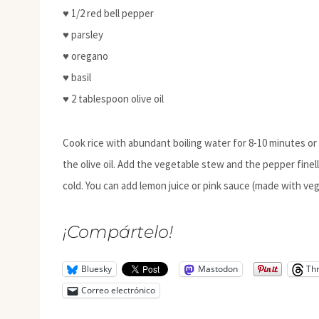
♥ 1/2 red bell pepper
♥ parsley
♥ oregano
♥ basil
♥ 2 tablespoon olive oil
Cook rice with abundant boiling water for 8-10 minutes or
the olive oil. Add the vegetable stew and the pepper finel
cold. You can add lemon juice or pink sauce (made with v
¡Compártelo!
Bluesky
Mastodon
Th
Correo electrónico