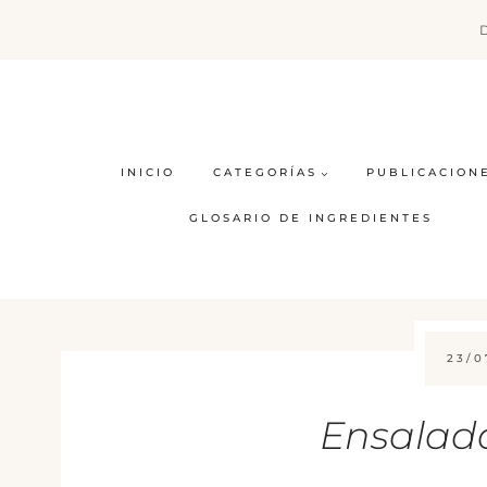
Saltar
al
contenido
INICIO
CATEGORÍAS
PUBLICACION
GLOSARIO DE INGREDIENTES
23/0
Ensalada