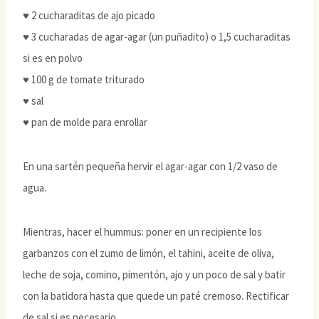
♥ 2 cucharaditas de ajo picado
♥ 3 cucharadas de agar-agar (un puñadito) o 1,5 cucharaditas
si es en polvo
♥ 100 g de tomate triturado
♥ sal
♥ pan de molde para enrollar
En una sartén pequeña hervir el agar-agar con 1/2 vaso de
agua.
Mientras, hacer el hummus: poner en un recipiente los
garbanzos con el zumo de limón, el tahini, aceite de oliva,
leche de soja, comino, pimentón, ajo y un poco de sal y batir
con la batidora hasta que quede un paté cremoso. Rectificar
de sal si es necesario.