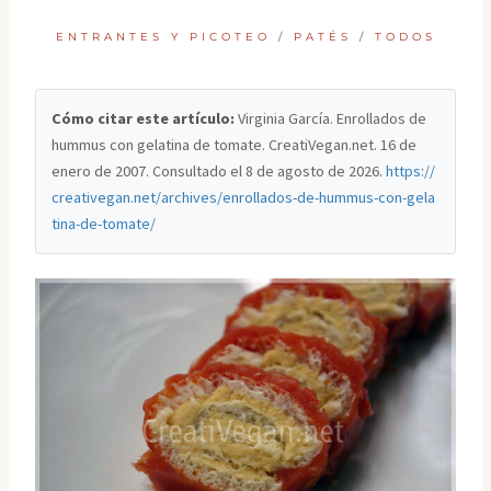
ENTRANTES Y PICOTEO
/
PATÉS
/
TODOS
Cómo citar este artículo:
Virginia García. Enrollados de
hummus con gelatina de tomate. CreatiVegan.net. 16 de
enero de 2007. Consultado el
8 de agosto de 2026
.
https://
creativegan.net/archives/enrollados-de-hummus-con-gela
tina-de-tomate/