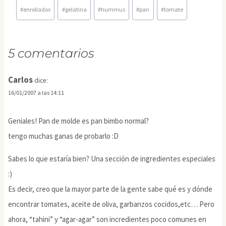
Etiquetas
#
enrollados
#
gelatina
#
hummus
#
pan
#
tomate
de
la
entrada:
5 comentarios
Carlos
dice:
16/01/2007 a las 14:11
Geniales! Pan de molde es pan bimbo normal?
tengo muchas ganas de probarlo :D
Sabes lo que estaría bien? Una sección de ingredientes especiales
:)
Es decir, creo que la mayor parte de la gente sabe qué es y dónde
encontrar tomates, aceite de oliva, garbanzos cocidos,etc… Pero
ahora, “tahini” y “agar-agar” son incredientes poco comunes en