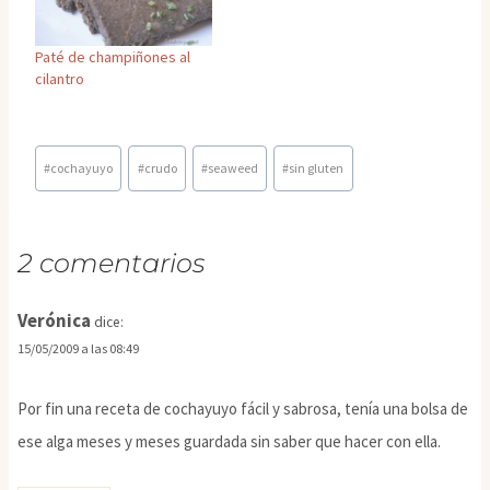
Paté de champiñones al
cilantro
Etiquetas
#
cochayuyo
#
crudo
#
seaweed
#
sin gluten
de
la
entrada:
2 comentarios
Verónica
dice:
15/05/2009 a las 08:49
Por fin una receta de cochayuyo fácil y sabrosa, tenía una bolsa de
ese alga meses y meses guardada sin saber que hacer con ella.