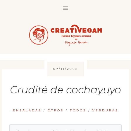
Saltar
al
contenido
07/11/2008
Crudité de cochayuyo
ENSALADAS
/
OTROS
/
TODOS
/
VERDURAS