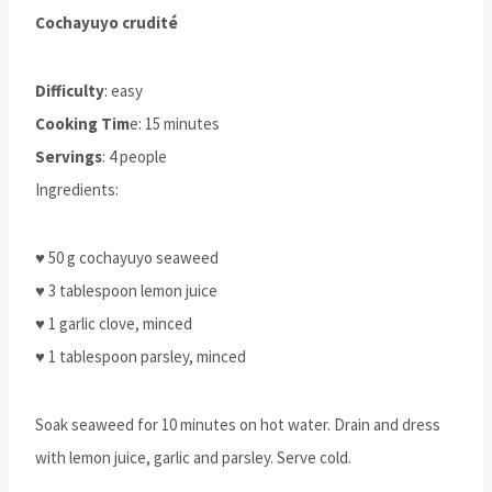
Cochayuyo crudité
Difficulty
: easy
Cooking Tim
e: 15 minutes
Servings
: 4 people
Ingredients:
♥ 50 g cochayuyo seaweed
♥ 3 tablespoon lemon juice
♥ 1 garlic clove, minced
♥ 1 tablespoon parsley, minced
Soak seaweed for 10 minutes on hot water. Drain and dress
with lemon juice, garlic and parsley. Serve cold.