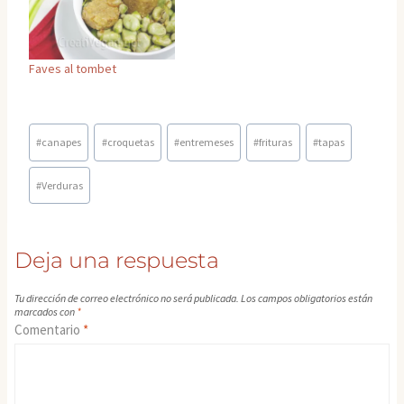
Faves al tombet
Etiquetas
#
canapes
#
croquetas
#
entremeses
#
frituras
#
tapas
de
la
#
Verduras
entrada:
Deja una respuesta
Tu dirección de correo electrónico no será publicada.
Los campos obligatorios están
marcados con
*
Comentario
*