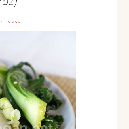
roz)
/
TODOS