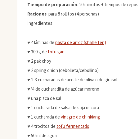
Tiempo de preparación
: 20 minutos + tiempos de repos
Raciones
: para 8 rollitos (4 personas)
Ingredientes:
♥ 4 láminas de
pasta de arroz (shahe fen)
♥ 300 g de
tofu gan
♥ 2 pak choy
♥ 2 spring onion (cebolleta/cebollino)
♥ 2-3 cucharadas de aceite de oliva o de girasol
♥ ¼ de cucharadita de azúcar moreno
♥ una pizca de sal
♥ 1 cucharada de salsa de soja oscura
♥ 1 cucharada de
vinagre de chinkiang
♥ 4 trocitos de
tofu fermentado
♥ 50 ml de agua