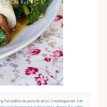
ng Fun (rollitos de pasta de arroz). CreatiVegan.net. 3 de
ttps://creativegan.net/archives/chee-cheong-fun-rollito