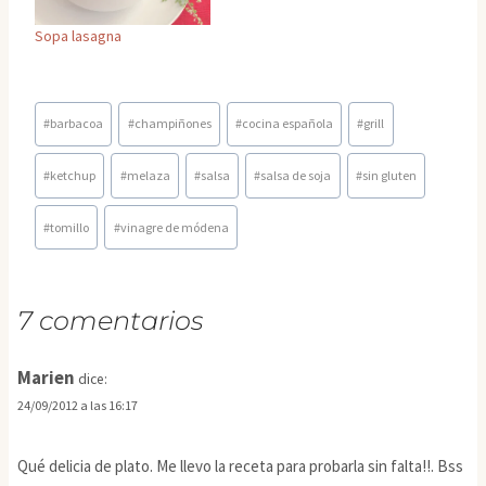
Sopa lasagna
Etiquetas
#
barbacoa
#
champiñones
#
cocina española
#
grill
de
la
#
ketchup
#
melaza
#
salsa
#
salsa de soja
#
sin gluten
entrada:
#
tomillo
#
vinagre de módena
7 comentarios
Marien
dice:
24/09/2012 a las 16:17
Qué delicia de plato. Me llevo la receta para probarla sin falta!!. Bss