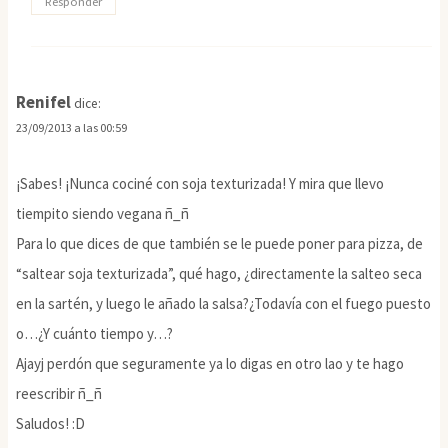
Responder
Renifel
dice:
23/09/2013 a las 00:59
¡Sabes! ¡Nunca cociné con soja texturizada! Y mira que llevo
tiempito siendo vegana ñ_ñ
Para lo que dices de que también se le puede poner para pizza, de
“saltear soja texturizada”, qué hago, ¿directamente la salteo seca
en la sartén, y luego le añado la salsa?¿Todavía con el fuego puesto
o…¿Y cuánto tiempo y…?
Ajayj perdón que seguramente ya lo digas en otro lao y te hago
reescribir ñ_ñ
Saludos! :D