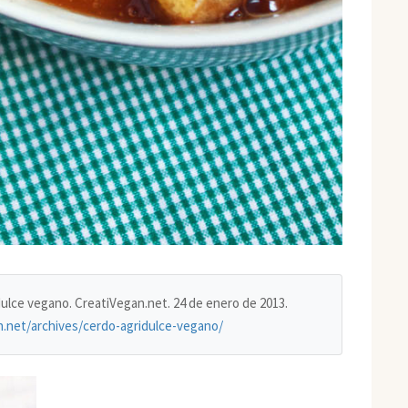
idulce vegano. CreatiVegan.net. 24 de enero de 2013.
n.net/archives/cerdo-agridulce-vegano/