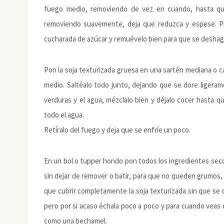
fuego medio, removiendo de vez en cuando, hasta que
removiendo suavemente, deja que reduzca y espese. Pr
cucharada de azúcar y remuévelo bien para que se deshaga.
Pon la soja texturizada gruesa en una sartén mediana o ca
medio. Saltéalo todo junto, dejando que se dore ligeram
verduras y el agua, mézclalo bien y déjalo cocer hasta qu
todo el agua.
Retíralo del fuego y deja que se enfríe un poco.
En un bol o tupper hondo pon todos los ingredientes seco
sin dejar de remover o batir, para que no queden grumos
que cubrir completamente la soja texturizada sin que se d
pero por si acaso échala poco a poco y para cuando veas q
como una bechamel.