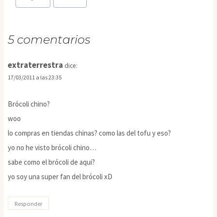
entrada:
5 comentarios
extraterrestra
dice:
17/03/2011 a las 23:35
Brócoli chino?
woo
lo compras en tiendas chinas? como las del tofu y eso?
yo no he visto brócoli chino…
sabe como el brócoli de aqui?
yo soy una super fan del brócoli xD
Responder