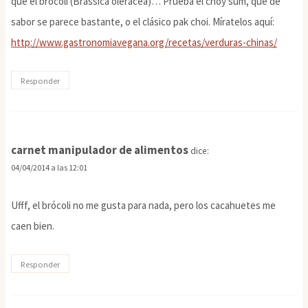
que el brócoli (Brassica oleracea)… Prueba el choy sum, que de
sabor se parece bastante, o el clásico pak choi. Míratelos aquí:
http://www.gastronomiavegana.org/recetas/verduras-chinas/
Responder
carnet manipulador de alimentos
dice:
04/04/2014 a las 12:01
Ufff, el brócoli no me gusta para nada, pero los cacahuetes me
caen bien.
Responder