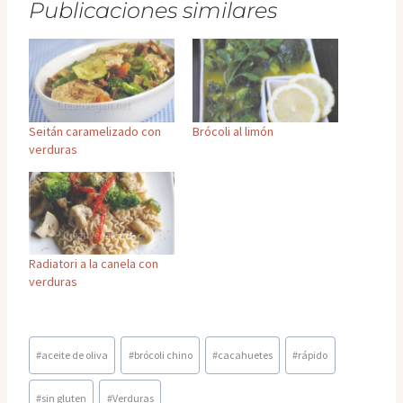
Publicaciones similares
Seitán caramelizado con
Brócoli al limón
verduras
Radiatori a la canela con
verduras
Etiquetas
#
aceite de oliva
#
brócoli chino
#
cacahuetes
#
rápido
de
la
#
sin gluten
#
Verduras