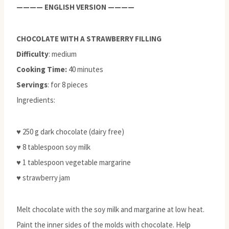
———— ENGLISH VERSION ————
CHOCOLATE WITH A STRAWBERRY FILLING
Difficulty
: medium
Cooking Time:
40 minutes
Servings
: for 8 pieces
Ingredients:
♥ 250 g dark chocolate (dairy free)
♥ 8 tablespoon soy milk
♥ 1 tablespoon vegetable margarine
♥ strawberry jam
Melt chocolate with the soy milk and margarine at low heat.
Paint the inner sides of the molds with chocolate. Help