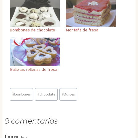
Bombones de chocolate
Montaña de fresa
Galletas rellenas de fresa
Etiquetas
#
bombones
#
chocolate
#
Dulces
de
la
entrada:
9 comentarios
Laura
dice: