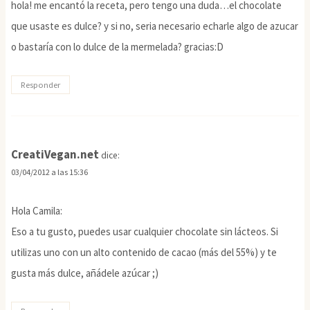
hola! me encantó la receta, pero tengo una duda…el chocolate
que usaste es dulce? y si no, seria necesario echarle algo de azucar
o bastaría con lo dulce de la mermelada? gracias:D
Responder
CreatiVegan.net
dice:
03/04/2012 a las 15:36
Hola Camila:
Eso a tu gusto, puedes usar cualquier chocolate sin lácteos. Si
utilizas uno con un alto contenido de cacao (más del 55%) y te
gusta más dulce, añádele azúcar ;)