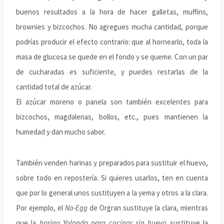
buenos resultados a la hora de hacer galletas, muffins,
brownies y bizcochos. No agregues mucha cantidad, porque
podrías producir el efecto contrario: que al hornearlo, toda la
masa de glucosa se quede en el fondo y se queme. Con un par
de cucharadas es suficiente, y puedes restarlas de la
cantidad total de azúcar.
El azúcar moreno o panela son también excelentes para
bizcochos, magdalenas, bollos, etc., pues mantienen la
humedad y dan mucho sabor.
También venden harinas y preparados para sustituir el huevo,
sobre todo en repostería. Si quieres usarlos, ten en cuenta
que por lo general unos sustituyen a la yema y otros a la clara.
Por ejemplo, el
No-Egg
de Orgran sustituye la clara, mientras
que la
harina Yolanda para cocinar sin huevo
sustituye la