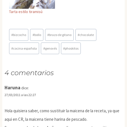
Tarta estilo tiramisú
Etiquetas
#
bizcocho
#
bollo
#
brazo de gitano
#
chocolate
de
la
#
cocina española
#
genovés
#
phoskitos
entrada:
4 comentarios
Haruna
dice:
27/03/2011 a las 22:27
Hola quisiera saber, como sustituir la maicena de la receta, ya que
aqui en CR, la maicena tiene harina de pescado.