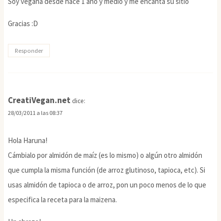
Soy vegana desde hace 1 año y medio y me encanta su sitio
Gracias :D
Responder
CreatiVegan.net
dice:
28/03/2011 a las 08:37
Hola Haruna!
Cámbialo por almidón de maíz (es lo mismo) o algún otro almidón
que cumpla la misma función (de arroz glutinoso, tapioca, etc). Si
usas almidón de tapioca o de arroz, pon un poco menos de lo que
especifica la receta para la maizena.