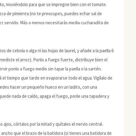
rito, moviéndolo para que se impregne bien con el tomate.
izca de pimienta (no te preocupes, puedes echar sal de
z servido. Más o menos necesitarás media cucharadita de
s de cebola o alga ni las hojas de laurel, y añade a la paella 6
 mediste el arroz). Ponlo a fuego fuerte, distribuye bien el
ir ponlo a fuego medio sin tapar la paella o la sartén.
á el tiempo que tarde en evaporarse todo el agua. Vigílalo de
edes hacer un pequeño hueco en un ladito, con una
 quede nada de caldo, apaga el fuego, ponle una tapadera y
os ajos, córtalos por la mitad y quítales el nervio central.
 ancho que el brazo de la batidora (si tienes una batidora de