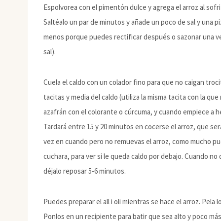
Espolvorea con el pimentón dulce y agrega el arroz al sof
Saltéalo un par de minutos y añade un poco de sal y una p
menos porque puedes rectificar después o sazonar una ve
sal).
Cuela el caldo con un colador fino para que no caigan trocito
tacitas y media del caldo (utiliza la misma tacita con la que
azafrán con el colorante o cúrcuma, y cuando empiece a herv
Tardará entre 15 y 20 minutos en cocerse el arroz, que ser
vez en cuando pero no remuevas el arroz, como mucho pu
cuchara, para ver si le queda caldo por debajo. Cuando no
déjalo reposar 5-6 minutos.
Puedes preparar el all i oli mientras se hace el arroz. Pela l
Ponlos en un recipiente para batir que sea alto y poco más