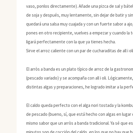
vaso, ponlos directamente). Añade una pizca de sal y báte
de soja y después, muy lentamente, sin dejar de batir y sin
quedará una salsa muy cuajada y con un fuerte sabor a ajo,
pones en otro recipiente, vuelves a empezar y cuando la 
ligará perfectamente con la que ya tienes hecha.
Sirve el arroz caliente con un par de cucharaditas de all i ol
El arròs a banda es un plato típico de arroz de la gastron
(pescado variado) y se acompaña con all i oli. Lógicamente
distintas algas y preparaciones, he logrado imitar a la perf
El caldo queda perfecto con el alga nori tostada y la komb
de pescado (bueno, sí, que está hecho con algas en lugar d
mismo sabor que un arròs a banda tradicional. Ya sé que es
minutos son de cocción del caldo, en los que no hay que h