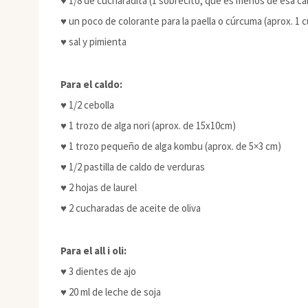
♥ 1/8 de cucharadita (1 sobrecito, que es menos de esa ca
♥ un poco de colorante para la paella o cúrcuma (aprox. 1 
♥ sal y pimienta
Para el caldo:
♥ 1/2 cebolla
♥ 1 trozo de alga nori (aprox. de 15x10cm)
♥ 1 trozo pequeño de alga kombu (aprox. de 5×3 cm)
♥ 1/2 pastilla de caldo de verduras
♥ 2 hojas de laurel
♥ 2 cucharadas de aceite de oliva
Para el all i oli:
♥ 3 dientes de ajo
♥ 20 ml de leche de soja