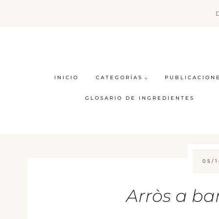
Saltar
al
contenido
INICIO
CATEGORÍAS
PUBLICACION
GLOSARIO DE INGREDIENTES
05/1
Arròs a b