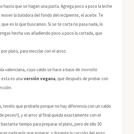
lo hasta que se hagan una pasta. Agrega poco a poco la leche
 mover la batidora del fondo del recipiente, el aceite. Te
 que es lo que buscamos. Si se te corta no pasa nada, lo
tengas hecha vas añadiendo poco a poco la cortada, que
i por plato, para mezclar con el arroz.
omía valenciana, cuyo caldo se hace a base de
morralla
, esta es una
versión vegana
, que después de probar con
ección.
u, tenéis que probarlo porque no hay diferencia con un caldo
e peces!), y el arroz al final queda exactamente con el
 bastante tiempo para preparar el plato, pero de ello 30
acer nada más que esperar, y durante la cocción del arroz