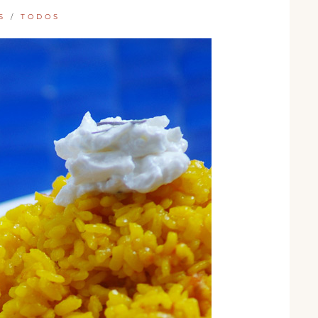
S
/
TODOS