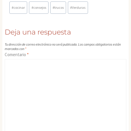
Etiquetas
#
cocinar
#
consejos
#
trucos
#
Verduras
de
la
entrada:
Deja una respuesta
Tu dirección de correo electrónico no será publicada.
Los campos obligatorios están
marcados con
*
Comentario
*