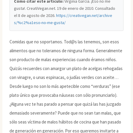
Cómo citar este artículo:
Virginia García. ¡Eso no me
gusta!. CreatiVegan.net. 19 de enero de 2010. Consultado
el
8 de agosto de 2026
.
https://creativegan.net/archive
s/%c2%a1eso-no-me-gusta/
Comidas que no soportamos. Tod@s las tenemos, son esos
alimentos que no toleramos de ninguna forma. Generalmente
son producto de malas experiencias cuando éramos niños.
Quizás recuerdes con amargor un plato de acelgas rehogadas
con vinagre, o unas espinacas, o judías verdes con aceite…
Desde luego no son lo más apetecible como “verduras” (ese
plato único que provocaba náuseas con sólo pronunciarlo).
¿Alguna vez te has parado a pensar que quizá las has juzgado
demasiado severamente? Puede que no sean tan malas, que
sólo seas víctima de malos hábitos de cocina que han pasado
de generación en generación. Por eso queremos invitarte a