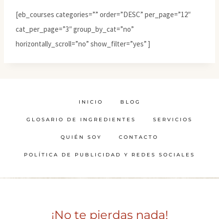
[eb_courses categories=”” order=”DESC” per_page=”12″
cat_per_page=”3″ group_by_cat=”no”
horizontally_scroll=”no” show_filter=”yes” ]
INICIO
BLOG
GLOSARIO DE INGREDIENTES
SERVICIOS
QUIÉN SOY
CONTACTO
POLÍTICA DE PUBLICIDAD Y REDES SOCIALES
¡No te pierdas nada!