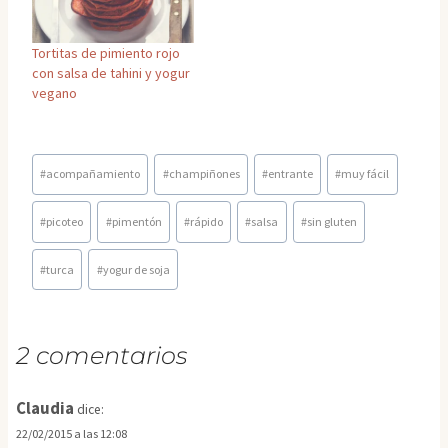
Tortitas de pimiento rojo
con salsa de tahini y yogur
vegano
Etiquetas
#
acompañamiento
#
champiñones
#
entrante
#
muy fácil
de
la
#
picoteo
#
pimentón
#
rápido
#
salsa
#
sin gluten
entrada:
#
turca
#
yogur de soja
2 comentarios
Claudia
dice:
22/02/2015 a las 12:08