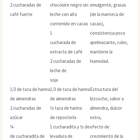
2 cucharadas de
chocolate negro sin
emulgente, grasas
café fuerte
leche con alto
(de la manteca de
contenido en cacao
cacao),
1
consistencia poco
cucharada de
apelmazante, color,
extracto de café
mantiene la
2 cucharadas de
humedad.
leche de
soja
1/3 de taza de harina
1/3 de taza de harina
Estructura del
de almendras
de almendras
bizcocho, sabor a
2 cucharadas de
½ taza de harina
almendra, dulzor
azúcar
de repostería
extra,
¼
1 cucharadita y ½ de
efecto de
de cucharadita de
levadura de
crecimiento de la