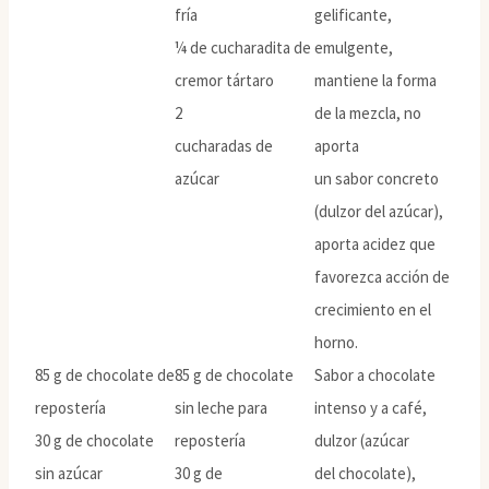
fría
gelificante,
¼ de cucharadita de
emulgente,
cremor tártaro
mantiene la forma
2
de la mezcla, no
cucharadas de
aporta
azúcar
un sabor concreto
(dulzor del azúcar),
aporta acidez que
favorezca acción de
crecimiento en el
horno.
85 g de chocolate de
85 g de chocolate
Sabor a chocolate
repostería
sin leche para
intenso y a café,
30 g de chocolate
repostería
dulzor (azúcar
sin azúcar
30 g de
del chocolate),