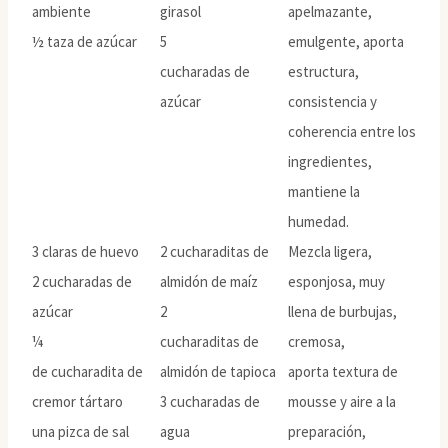
ambiente
girasol
apelmazante,
½ taza de azúcar
5
emulgente, aporta
cucharadas de
estructura,
azúcar
consistencia y
coherencia entre los
ingredientes,
mantiene la
humedad.
3 claras de huevo
2 cucharaditas de
Mezcla ligera,
2 cucharadas de
almidón de maíz
esponjosa, muy
azúcar
2
llena de burbujas,
¼
cucharaditas de
cremosa,
de cucharadita de
almidón de tapioca
aporta textura de
cremor tártaro
3 cucharadas de
mousse y aire a la
una pizca de sal
agua
preparación,