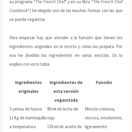
su programa “
The French Chef
” y en su libro “
The French Chef
Cookbook
“) he elegido una de las muchas formas con las que
se puede veganizar.
Para empezar hay que atender a la función que tienen los
ingredientes originales en la receta y cómo los prepara. Por
eso he dividido los ingredientes en varias mezclas. Os lo
explico con esta tabla:
Ingredientes
Ingredientes de
Función
originales
esta versión
veganizada
3 yemas de huevo
90 ml de leche de
Mezcla cremosa,
114 g de mantequilla
soja
viscosa, envolvente,
a temperatura
130 ml de aceite de
ligeramente