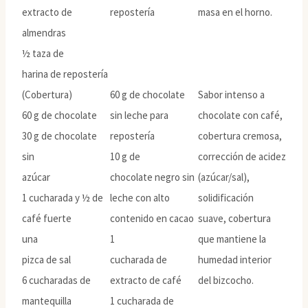
extracto de
repostería
masa en el horno.
almendras
½ taza de
harina de repostería
(Cobertura)
60 g de chocolate
Sabor intenso a
60 g de chocolate
sin leche para
chocolate con café,
30 g de chocolate
repostería
cobertura cremosa,
sin
10 g de
corrección de acidez
azúcar
chocolate negro sin
(azúcar/sal),
1 cucharada y ½ de
leche con alto
solidificación
café fuerte
contenido en cacao
suave, cobertura
una
1
que mantiene la
pizca de sal
cucharada de
humedad interior
6 cucharadas de
extracto de café
del bizcocho.
mantequilla
1 cucharada de