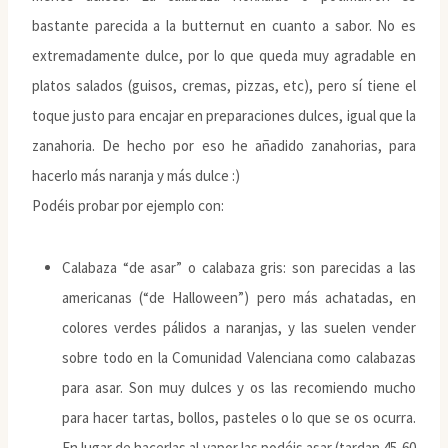
bastante parecida a la butternut en cuanto a sabor. No es
extremadamente dulce, por lo que queda muy agradable en
platos salados (guisos, cremas, pizzas, etc), pero sí tiene el
toque justo para encajar en preparaciones dulces, igual que la
zanahoria. De hecho por eso he añadido zanahorias, para
hacerlo más naranja y más dulce :)
Podéis probar por ejemplo con:
Calabaza “de asar” o calabaza gris: son parecidas a las
americanas (“de Halloween”) pero más achatadas, en
colores verdes pálidos a naranjas, y las suelen vender
sobre todo en la Comunidad Valenciana como calabazas
para asar. Son muy dulces y os las recomiendo mucho
para hacer tartas, bollos, pasteles o lo que se os ocurra.
En lugar de hacerlas al vapor las podéis asar (tardan 45-60